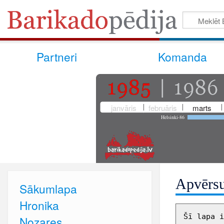
Partneri
Komanda
janvāris
februāris
marts
Helsinki-86
Apvērsu
Sākumlapa
Hronika
Šī lapa i
Nozares