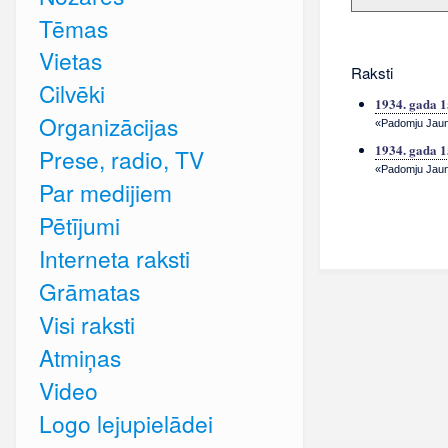
Tēmas
Vietas
Raksti
Cilvēki
1934. gada 1
Organizācijas
«Padomju Jauna
1934. gada 1
Prese, radio, TV
«Padomju Jauna
Par medijiem
Pētījumi
Interneta raksti
Grāmatas
Visi raksti
Atmiņas
Video
Logo lejupielādei