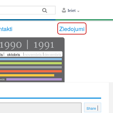
Ieiet
takti
Ziedojumi
is
oktobris
novembris
decembris
utāti
Share