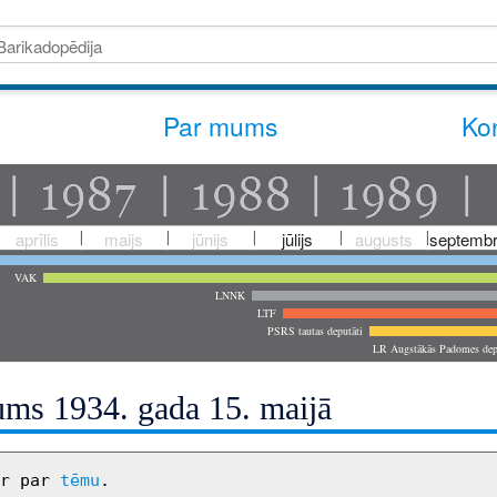
Par mums
Kon
aprīlis
maijs
jūnijs
jūlijs
augusts
septembr
VAK
LNNK
LTF
PSRS tautas deputāti
LR Augstākās Padomes dep
ms 1934. gada 15. maijā
r par 
tēmu