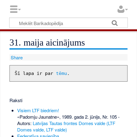
31. maija aicinājums
Share
Šī lapa ir par 
tēmu
Raksti
Visiem LTF biedriem!
«Padomju Jaunatne», 1989. gada 2. jūnijs, Nr. 105
-
Autors:
Latvijas Tautas frontes Domes valde (LTF
Domes valde, LTF valde)
Federatīva savienība