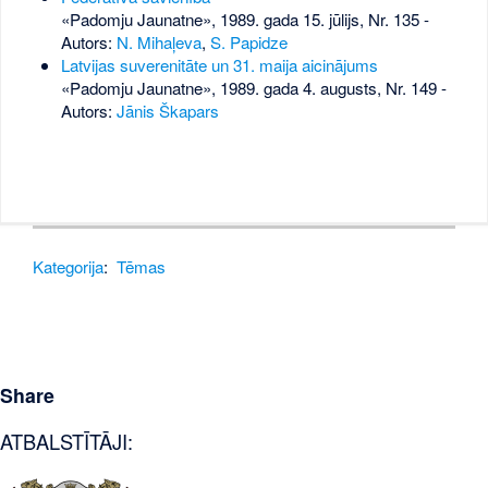
«Padomju Jaunatne», 1989. gada 15. jūlijs, Nr. 135
-
Autors:
N. Mihaļeva
,
S. Papidze
Latvijas suverenitāte un 31. maija aicinājums
«Padomju Jaunatne», 1989. gada 4. augusts, Nr. 149
-
Autors:
Jānis Škapars
Kategorija
:
Tēmas
Share
ATBALSTĪTĀJI: