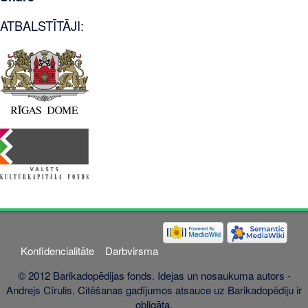
ATBALSTĪTĀJI:
Konfidencialitāte
Darbvirsma
© 2012 Barikadopēdijas fonds. Idejas un nosaukuma autors -
Andrejs Cīrulis. Citēšanas gadījumos atsauce uz Barikadopēdiju ir
obligāta.