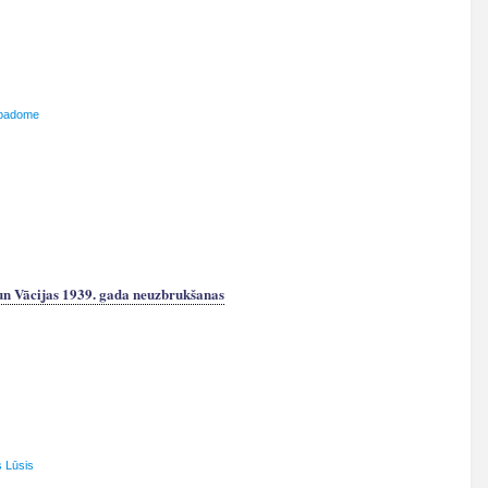
 padome
n Vācijas 1939. gada neuzbrukšanas
s Lūsis