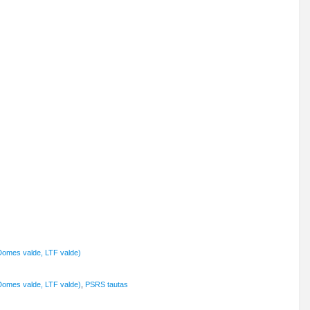
Domes valde, LTF valde)
Domes valde, LTF valde)
,
PSRS tautas