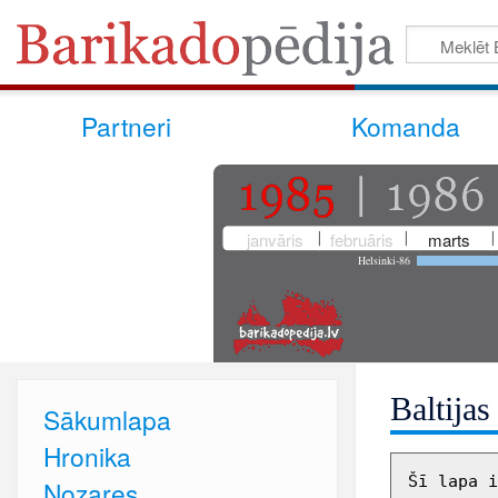
Partneri
Komanda
janvāris
februāris
marts
Helsinki-86
Baltijas
Sākumlapa
Hronika
Šī lapa i
Nozares