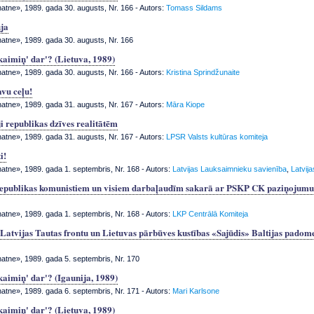
tne», 1989. gada 30. augusts, Nr. 166
- Autors:
Tomass Sildams
ja
tne», 1989. gada 30. augusts, Nr. 166
kaimiņ' dar'? (Lietuva, 1989)
tne», 1989. gada 30. augusts, Nr. 166
- Autors:
Kristina Sprindžunaite
vu ceļu!
tne», 1989. gada 31. augusts, Nr. 167
- Autors:
Māra Kiope
ji republikas dzīves realitātēm
tne», 1989. gada 31. augusts, Nr. 167
- Autors:
LPSR Valsts kultūras komiteja
i!
tne», 1989. gada 1. septembris, Nr. 168
- Autors:
Latvijas Lauksaimnieku savienība
,
Latvij
epublikas komunistiem un visiem darbaļaudīm sakarā ar PSKP CK paziņojumu 
tne», 1989. gada 1. septembris, Nr. 168
- Autors:
LKP Centrālā Komiteja
 Latvijas Tautas frontu un Lietuvas pārbūves kustības «Sajūdis» Baltijas pado
tne», 1989. gada 5. septembris, Nr. 170
kaimiņ' dar'? (Igaunija, 1989)
tne», 1989. gada 6. septembris, Nr. 171
- Autors:
Mari Karlsone
kaimiņ' dar'? (Lietuva, 1989)