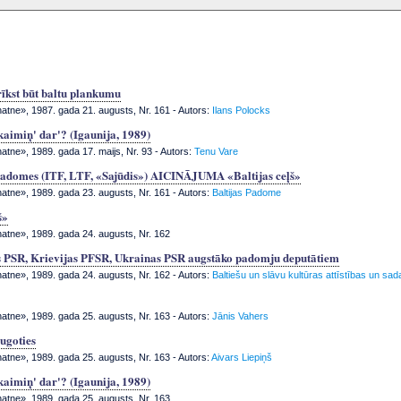
rīkst būt baltu plankumu
tne», 1987. gada 21. augusts, Nr. 161
- Autors:
Ilans Polocks
kaimiņ' dar'? (Igaunija, 1989)
tne», 1989. gada 17. maijs, Nr. 93
- Autors:
Tenu Vare
padomes (ITF, LTF, «Sajūdis») AICINĀJUMA «Baltijas ceļš»
tne», 1989. gada 23. augusts, Nr. 161
- Autors:
Baltijas Padome
š»
tne», 1989. gada 24. augusts, Nr. 162
s PSR, Krievijas PFSR, Ukrainas PSR augstāko padomju deputātiem
tne», 1989. gada 24. augusts, Nr. 162
- Autors:
Baltiešu un slāvu kultūras attīstības un sad
tne», 1989. gada 25. augusts, Nr. 163
- Autors:
Jānis Vahers
ugoties
tne», 1989. gada 25. augusts, Nr. 163
- Autors:
Aivars Liepiņš
kaimiņ' dar'? (Igaunija, 1989)
tne», 1989. gada 25. augusts, Nr. 163