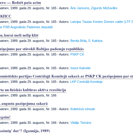
ners: — Redzēt paša acīm
tne», 1989. gada 29. augusts, Nr. 165
- Autors:
Āris Jansons
,
Zigurds Mežavilks
К КПСС
tne», 1989. gada 29. augusts, Nr. 165
- Autors:
Latvijas Tautas frontes Domes valde (LTF 
jas PSR Augstākās Padomes deputāti
, kurai meli nelīp klāt
tne», 1989. gada 29. augusts, Nr. 165
- Autors:
Benita Brila
,
S. Kalniņa
ņojums par stāvokli Baltijas padomju republikās
tne», 1989. gada 29. augusts, Nr. 165
- Autors:
PSKP CK
tne», 1989. gada 29. augusts, Nr. 165
- Autors:
Inese Kalveite
unistiskās partijas Centrālajā Komitejā sakarā ar PSKP CK paziņojumu par st
tne», 1989. gada 29. augusts, Nr. 165
- Autors:
LKP Centrālā Komiteja
ta un fiziskās kultūras aktīva rezolūcija
tne», 1989. gada 30. augusts, Nr. 166
 augusta paziņojuma sakarā
tne», 1989. gada 30. augusts, Nr. 166
- Autors:
Kolektīvā vēstule
iegsim!
tne», 1989. gada 30. augusts, Nr. 166
- Autors:
Vitālijs Teivāns
kaimiņ' dar'? (Igaunija, 1989)