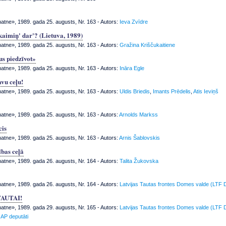
tne», 1989. gada 25. augusts, Nr. 163
- Autors:
Ieva Zvīdre
kaimiņ' dar'? (Lietuva, 1989)
tne», 1989. gada 25. augusts, Nr. 163
- Autors:
Gražina Kriščukaitiene
kus piedzīvot»
tne», 1989. gada 25. augusts, Nr. 163
- Autors:
Ināra Egle
vu ceļu!
tne», 1989. gada 25. augusts, Nr. 163
- Autors:
Uldis Briedis
,
Imants Prēdelis
,
Atis Ieviņš
tne», 1989. gada 25. augusts, Nr. 163
- Autors:
Arnolds Markss
cis
tne», 1989. gada 25. augusts, Nr. 163
- Autors:
Arnis Šablovskis
ības ceļā
tne», 1989. gada 26. augusts, Nr. 164
- Autors:
Talita Žukovska
tne», 1989. gada 26. augusts, Nr. 164
- Autors:
Latvijas Tautas frontes Domes valde (LTF 
TAUTAI!
tne», 1989. gada 29. augusts, Nr. 165
- Autors:
Latvijas Tautas frontes Domes valde (LTF 
AP deputāti