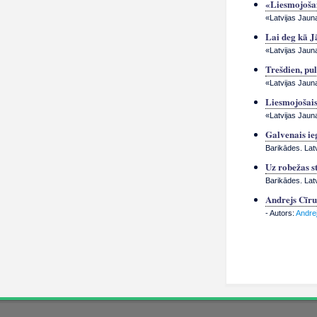
«Liesmojošai
«Latvijas Jaun
Lai deg kā J
«Latvijas Jaun
Trešdien, pu
«Latvijas Jaun
Liesmojošais 
«Latvijas Jaun
Galvenais ie
Barikādes. Lat
Uz robežas s
Barikādes. Lat
Andrejs Cīrul
- Autors:
Andrej