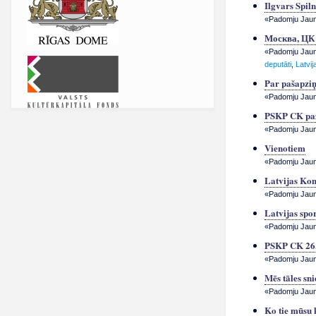
Ilgvars Spil
«Padomju Jauna
Москва, Ц
«Padomju Jauna
deputāti
,
Latvi
Par pašapziņu
«Padomju Jauna
PSKP CK pazi
«Padomju Jauna
Vienotiem
«Padomju Jauna
Latvijas Kom
«Padomju Jauna
Latvijas spor
«Padomju Jauna
PSKP CK 26.
«Padomju Jauna
Mēs tāles sn
«Padomju Jauna
Ko tie mūsu 