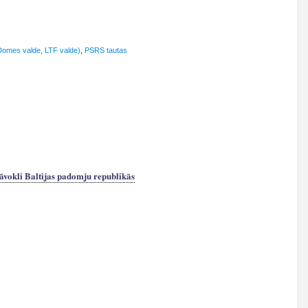
Domes valde, LTF valde)
,
PSRS tautas
āvokli Baltijas padomju republikās