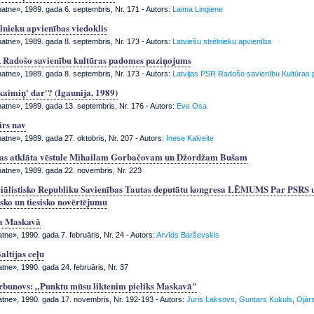
tne», 1989. gada 6. septembris, Nr. 171
- Autors:
Laima Lingiene
ēlnieku apvienības viedoklis
tne», 1989. gada 8. septembris, Nr. 173
- Autors:
Latviešu strēlnieku apvienība
 Radošo savienību kultūras padomes paziņojums
tne», 1989. gada 8. septembris, Nr. 173
- Autors:
Latvijas PSR Radošo savienību Kultūras
kaimiņ' dar'? (Igaunija, 1989)
tne», 1989. gada 13. septembris, Nr. 176
- Autors:
Eve Osa
irs nav
tne», 1989. gada 27. oktobris, Nr. 207
- Autors:
Inese Kalveite
utas atklāta vēstule Mihailam Gorbačovam un Džordžam Bušam
tne», 1989. gada 22. novembris, Nr. 223
iālistisko Republiku Savienības Tautas deputātu kongresa LĒMUMS Par PSRS u
isko un tiesisko novērtējumu
ja Maskavā
tne», 1990. gada 7. februāris, Nr. 24
- Autors:
Arvīds Barševskis
altijas ceļu
tne», 1990. gada 24. februāris, Nr. 37
rbunovs: „Punktu mūsu liktenim pieliks Maskavā"
atne», 1990. gada 17. novembris, Nr. 192-193
- Autors:
Juris Laksovs
,
Guntars Kukuls
,
Ojār