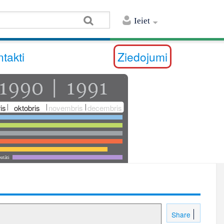
Ieiet
takti
Ziedojumi
is
oktobris
novembris
decembris
utāti
Share