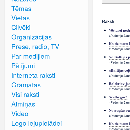
Tēmas
Vietas
Raksti
Cilvēki
Vēsturei ned
Organizācijas
«Padomju Jauna
Ko tie mūsu 
Prese, radio, TV
«Padomju Jauna
Par medijiem
No Baltijas 
«Padomju Jauna
Pētījumi
«Baltijas ceļ
Interneta raksti
«Padomju Jauna
Grāmatas
Baltkrievija
«Padomju Jauna
Visi raksti
Svēttirgus?
Atmiņas
«Padomju Jauna
No augšas ra
Video
«Padomju Jauna
Logo lejupielādei
Ko tie mūsu 
«Padomju Jauna