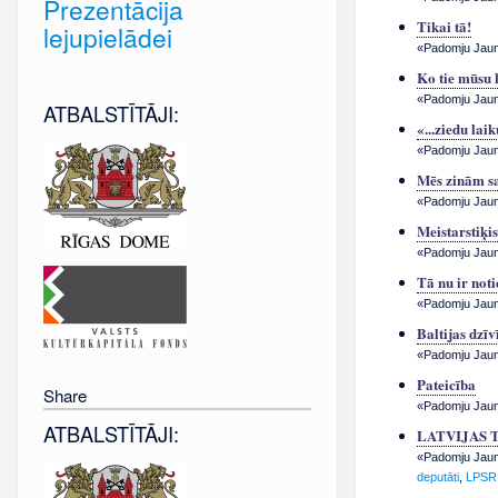
Prezentācija
Tikai tā!
lejupielādei
«Padomju Jauna
Ko tie mūsu 
«Padomju Jauna
ATBALSTĪTĀJI:
«...ziedu lai
«Padomju Jauna
Mēs zinām sa
«Padomju Jauna
Meistarstiķis
«Padomju Jauna
Tā nu ir noti
«Padomju Jauna
Baltijas dzīv
«Padomju Jauna
Pateicība
Share
«Padomju Jauna
ATBALSTĪTĀJI:
LATVIJAS 
«Padomju Jauna
deputāti
,
LPSR 