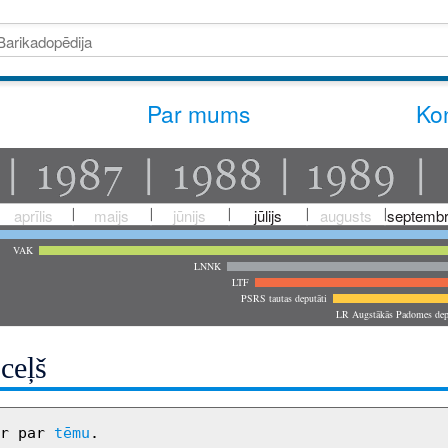
Par mums
Kon
aprīlis
maijs
jūnijs
jūlijs
augusts
septembr
VAK
LNNK
LTF
PSRS tautas deputāti
LR Augstākās Padomes dep
 ceļš
r par 
tēmu