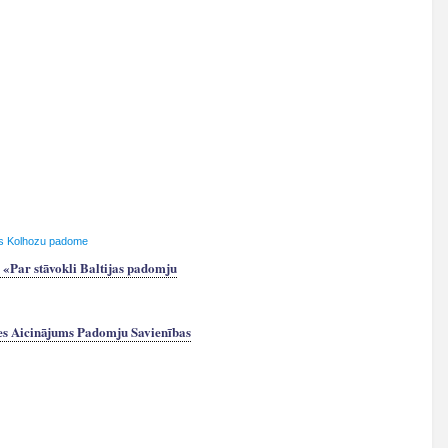
as Kolhozu padome
«Par stāvokli Baltijas padomju
mes Aicinājums Padomju Savienības