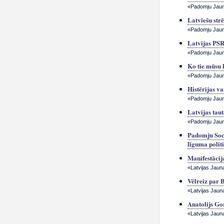
«Padomju Jauna
Latviešu str
«Padomju Jauna
Latvijas PSR
«Padomju Jauna
Ko tie mūsu 
«Padomju Jauna
Histērijas va
«Padomju Jauna
Latvijas ta
«Padomju Jauna
Padomju Soc
līguma polit
Manifestāci
«Latvijas Jauna
Vēlreiz par B
«Latvijas Jauna
Anatolijs Go
«Latvijas Jaun