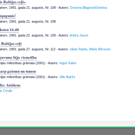
s Baltijas ceļš»
atne», 1991. gada 21. augusts, Nr. 108
- Autors:
Drosma Blagoveščenska
āņugunis!
atne», 1991. gada 21. augusts, Nr. 108
lksten 16.40
atne», 1991. gada 22. augusts, Nr. 109
- Autors:
Andra Jauce
Baltijas ceļš
atne», 1991. gada 27. augusts, Nr. 112
- Autors:
Jānis Rainis
,
Māris Bērsons
guvums bija vienotība
vijas mīlestības grāmata (2001) - Autors:
Ingus Kalns
tarp gaismu un tumsu
vijas mīlestības grāmata (2001) - Autors:
Vilis Bukšs
is: Atsitiens
s Cīrulis