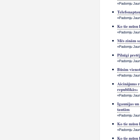
«Padomju Jauna
Telefonaptau
«Padomju Jauna
Ko tie mūsu 
«Padomju Jauna
Mēs zinām sa
«Padomju Jauna
Pilnīgi pretē
«Padomju Jauna
Būsim vienot
«Padomju Jauna
Aicinājums r
republikās»
«Padomju Jauna
Igaunijas un
tautām
«Padomju Jauna
Ko tie mūsu 
«Padomju Jauna
Ko tie mūsu 