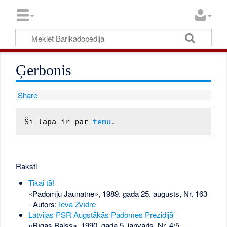
Ģerbonis
Share
Šī lapa ir par 
tēmu
Raksti
Tikai tā!
«Padomju Jaunatne», 1989. gada 25. augusts, Nr. 163
- Autors:
Ieva Zvīdre
Latvijas PSR Augstākās Padomes Prezidijā
«Rīgas Balss», 1990. gada 5. janvāris, Nr. 4/5