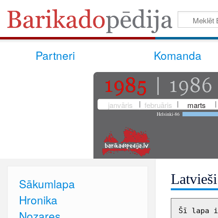
Partneri
Komanda
janvāris
februāris
marts
Helsinki-86
Latvieš
Sākumlapa
Hronika
Šī lapa i
Nozares