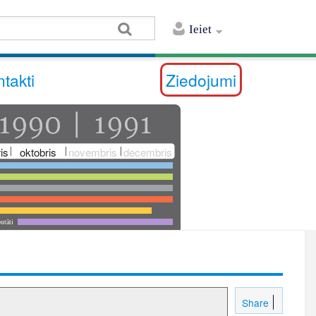
Ieiet
takti
Ziedojumi
is
oktobris
novembris
decembris
utāti
Share