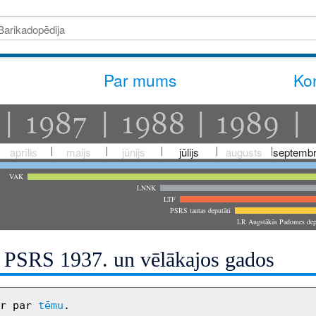
Par mums
Kon
aprīlis
maijs
jūnijs
jūlijs
augusts
septembr
VAK
LNNK
LTF
PSRS tautas deputāti
LR Augstākās Padomes dep
i PSRS 1937. un vēlākajos gados
r par 
tēmu