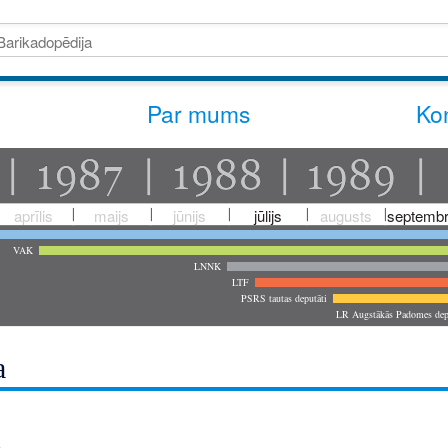
Par mums
Kon
aprīlis
maijs
jūnijs
jūlijs
augusts
septembr
VAK
LNNK
LTF
PSRS tautas deputāti
LR Augstākās Padomes dep
a