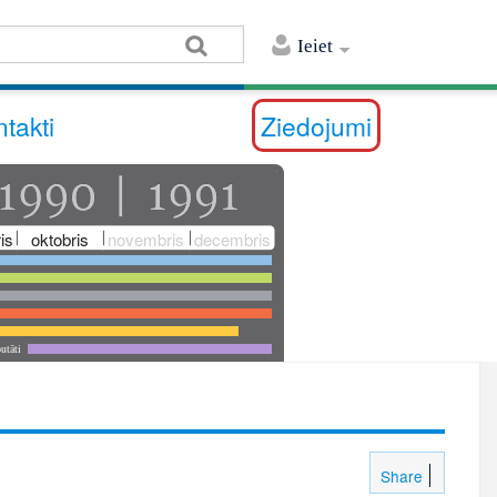
Ieiet
takti
Ziedojumi
is
oktobris
novembris
decembris
utāti
Share