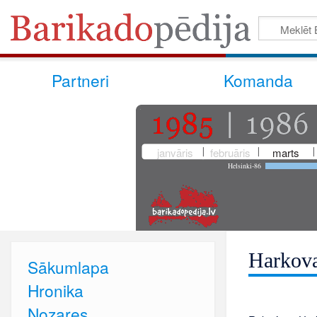
Partneri
Komanda
janvāris
februāris
marts
Helsinki-86
Harkov
Sākumlapa
Hronika
Nozares