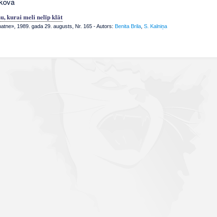
rkova
, kurai meli nelīp klāt
tne», 1989. gada 29. augusts, Nr. 165
- Autors:
Benita Brila
,
S. Kalniņa