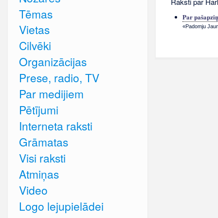
Raksti par Ha
Tēmas
Par pašapziņu
Vietas
«Padomju Jauna
Cilvēki
Organizācijas
Prese, radio, TV
Par medijiem
Pētījumi
Interneta raksti
Grāmatas
Visi raksti
Atmiņas
Video
Logo lejupielādei