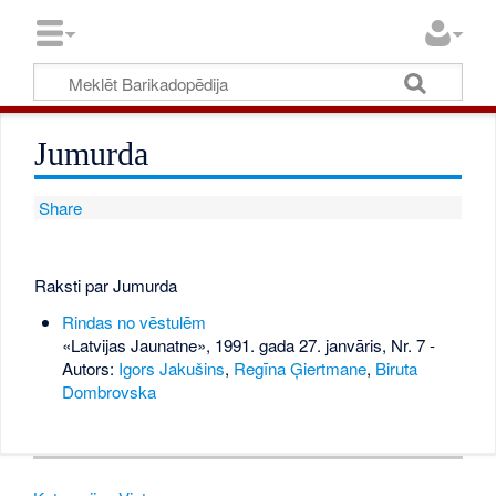
Jumurda
Share
Raksti par Jumurda
Rindas no vēstulēm
«Latvijas Jaunatne», 1991. gada 27. janvāris, Nr. 7
-
Autors:
Igors Jakušins
,
Regīna Ģiertmane
,
Biruta
Dombrovska