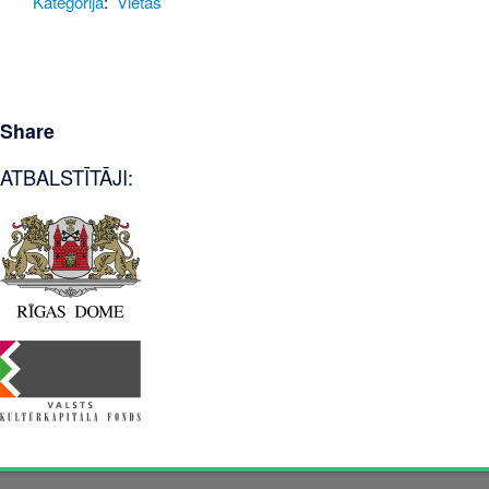
Kategorija
:
Vietas
Share
ATBALSTĪTĀJI: