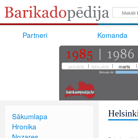
Partneri
Komanda
janvāris
februāris
marts
Helsinki-86
Helsink
Sākumlapa
Hronika
Nozares