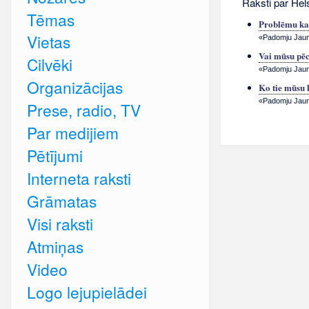
Raksti par Hels
Tēmas
Problēmu kam
Vietas
«Padomju Jauna
Vai mūsu pēc
Cilvēki
«Padomju Jauna
Organizācijas
Ko tie mūsu 
«Padomju Jauna
Prese, radio, TV
Par medijiem
Pētījumi
Interneta raksti
Grāmatas
Visi raksti
Atmiņas
Video
Logo lejupielādei