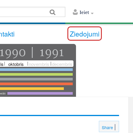
Ieiet
takti
Ziedojumi
is
oktobris
novembris
decembris
utāti
Share