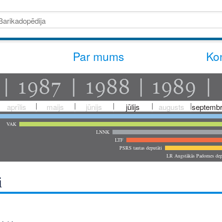
Par mums
Kon
aprīlis
maijs
jūnijs
jūlijs
augusts
septembr
VAK
LNNK
LTF
PSRS tautas deputāti
LR Augstākās Padomes dep
i