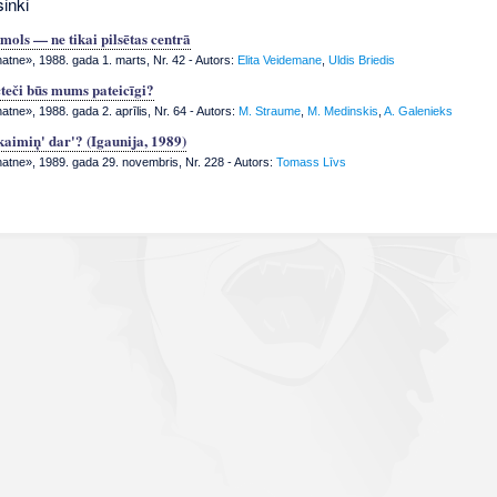
inki
ols — ne tikai pilsētas centrā
tne», 1988. gada 1. marts, Nr. 42
- Autors:
Elita Veidemane
,
Uldis Briedis
teči būs mums pateicīgi?
tne», 1988. gada 2. aprīlis, Nr. 64
- Autors:
M. Straume
,
M. Medinskis
,
A. Galenieks
kaimiņ' dar'? (Igaunija, 1989)
tne», 1989. gada 29. novembris, Nr. 228
- Autors:
Tomass Līvs