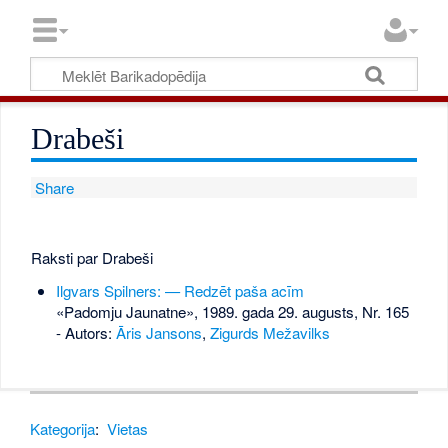
Drabeši
Share
Raksti par Drabeši
Ilgvars Spilners: — Redzēt paša acīm
«Padomju Jaunatne», 1989. gada 29. augusts, Nr. 165
- Autors:
Āris Jansons
,
Zigurds Mežavilks
Kategorija
:
Vietas