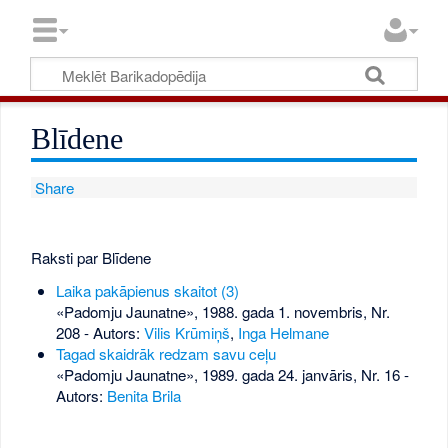
Blīdene
Share
Raksti par Blīdene
Laika pakāpienus skaitot (3)
«Padomju Jaunatne», 1988. gada 1. novembris, Nr.
208
- Autors:
Vilis Krūmiņš
,
Inga Helmane
Tagad skaidrāk redzam savu ceļu
«Padomju Jaunatne», 1989. gada 24. janvāris, Nr. 16
-
Autors:
Benita Brila