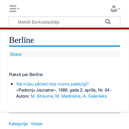
Berlīne
Share
Raksti par Berlīne
Vai mūsu pēcteči būs mums pateicīgi?
«Padomju Jaunatne», 1988. gada 2. aprīlis, Nr. 64
-
Autors:
M. Straume
,
M. Medinskis
,
A. Galenieks
Kategorija
:
Vietas