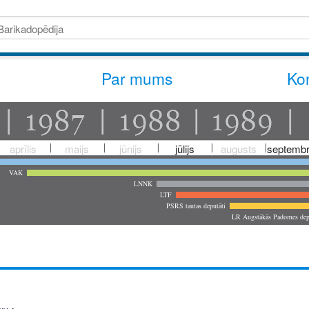
Par mums
Kon
aprīlis
maijs
jūnijs
jūlijs
augusts
septembr
VAK
LNNK
LTF
PSRS tautas deputāti
LR Augstākās Padomes dep