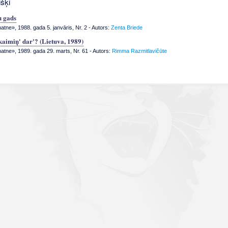
išķi
 gads
tne», 1988. gada 5. janvāris, Nr. 2
- Autors:
Zenta Briede
kaimiņ' dar'? (Lietuva, 1989)
tne», 1989. gada 29. marts, Nr. 61
- Autors:
Rimma Razmitlavičūte