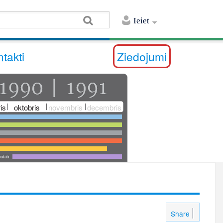
Ieiet
takti
Ziedojumi
is
oktobris
novembris
decembris
utāti
Share