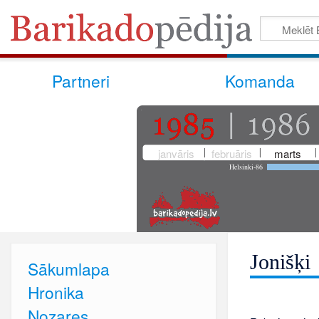
Partneri
Komanda
janvāris
februāris
marts
Helsinki-86
Jonišķi
Sākumlapa
Hronika
Nozares