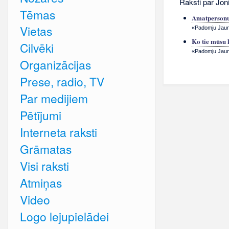
Raksti par Jon
Tēmas
Amatpersonu
Vietas
«Padomju Jauna
Ko tie mūsu 
Cilvēki
«Padomju Jauna
Organizācijas
Prese, radio, TV
Par medijiem
Pētījumi
Interneta raksti
Grāmatas
Visi raksti
Atmiņas
Video
Logo lejupielādei