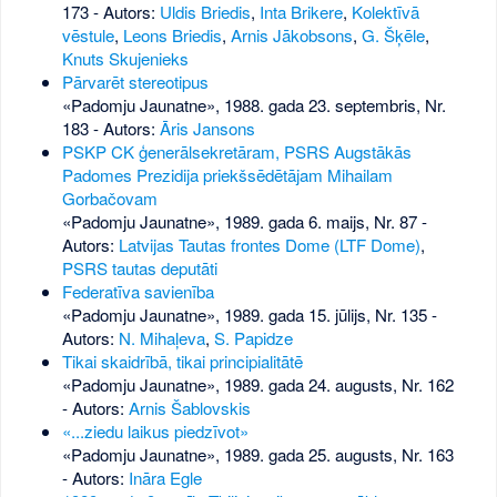
173
- Autors:
Uldis Briedis
,
Inta Brikere
,
Kolektīvā
vēstule
,
Leons Briedis
,
Arnis Jākobsons
,
G. Šķēle
,
Knuts Skujenieks
Pārvarēt stereotipus
«Padomju Jaunatne», 1988. gada 23. septembris, Nr.
183
- Autors:
Āris Jansons
PSKP CK ģenerālsekretāram, PSRS Augstākās
Padomes Prezidija priekšsēdētājam Mihailam
Gorbačovam
«Padomju Jaunatne», 1989. gada 6. maijs, Nr. 87
-
Autors:
Latvijas Tautas frontes Dome (LTF Dome)
,
PSRS tautas deputāti
Federatīva savienība
«Padomju Jaunatne», 1989. gada 15. jūlijs, Nr. 135
-
Autors:
N. Mihaļeva
,
S. Papidze
Tikai skaidrībā, tikai principialitātē
«Padomju Jaunatne», 1989. gada 24. augusts, Nr. 162
- Autors:
Arnis Šablovskis
«...ziedu laikus piedzīvot»
«Padomju Jaunatne», 1989. gada 25. augusts, Nr. 163
- Autors:
Ināra Egle