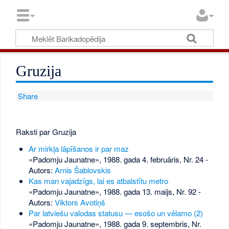
Gruzija
Share
Raksti par Gruzija
Ar mirkļa lāpīšanos ir par maz
«Padomju Jaunatne», 1988. gada 4. februāris, Nr. 24
-
Autors:
Arnis Šablovskis
Kas man vajadzīgs, lai es atbalstītu metro
«Padomju Jaunatne», 1988. gada 13. maijs, Nr. 92
-
Autors:
Viktors Avotiņš
Par latviešu valodas statusu — esošo un vēlamo (2)
«Padomju Jaunatne», 1988. gada 9. septembris, Nr.