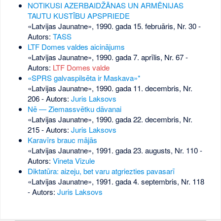
NOTIKUSI AZERBAIDŽĀNAS UN ARMĒNIJAS
TAUTU KUSTĪBU APSPRIEDE
«Latvijas Jaunatne», 1990. gada 15. februāris, Nr. 30
-
Autors:
TASS
LTF Domes valdes aicinājums
«Latvijas Jaunatne», 1990. gada 7. aprīlis, Nr. 67
-
Autors:
LTF Domes valde
«SPRS galvaspilsēta ir Maskava»*
«Latvijas Jaunatne», 1990. gada 11. decembris, Nr.
206
- Autors:
Juris Laksovs
Nē — Ziemassvētku dāvanai
«Latvijas Jaunatne», 1990. gada 22. decembris, Nr.
215
- Autors:
Juris Laksovs
Karavīrs brauc mājās
«Latvijas Jaunatne», 1991. gada 23. augusts, Nr. 110
-
Autors:
Vineta Vizule
Diktatūra: aizeju, bet varu atgriezties pavasarī
«Latvijas Jaunatne», 1991. gada 4. septembris, Nr. 118
- Autors:
Juris Laksovs