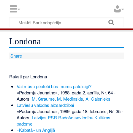
Londona
Share
Raksti par Londona
Vai mūsu pēcteči būs mums pateicīgi?
«Padomju Jaunatne», 1988. gada 2. aprīlis, Nr. 64
-
Autors:
M. Straume
,
M. Medinskis
,
A. Galenieks
Latviešu valodas aizsardzībai
«Padomju Jaunatne», 1989. gada 18. februāris, Nr. 35
-
Autors:
Latvijas PSR Radošo savienību Kultūras
padome
«Kabatā» un Anglijā