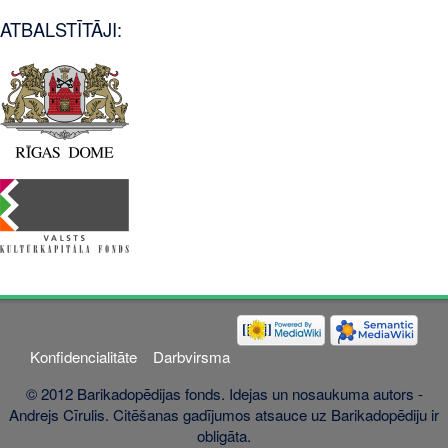
ATBALSTĪTĀJI:
Konfidencialitāte
Darbvirsma
© 2012 Barikadopēdijas fonds. Idejas un nosaukuma autors -
Andrejs Cīrulis. Citēšanas gadījumos atsauce uz Barikadopēdiju ir
obligāta.