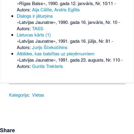
«Rīgas Balss», 1990. gada 12. janvāris, Nr. 10/11
-
Autors:
Aija Cālīte
,
Andris Eglītis
Dialogs ir jāturpina
«Latvijas Jaunatne», 1990. gada 16. janvāris, Nr. 10
-
Autors:
TASS
Lietuvas kārts (1)
«Latvijas Jaunatne», 1991. gada 16. jūlijs, Nr. 81
-
Autors:
Jurijs Ščekočihins
Atbildes, kas balstītas uz pieņēmumiem
«Latvijas Jaunatne», 1991. gada 23. augusts, Nr. 110
-
Autors:
Guntis Trekteris
Kategorija
:
Vietas
Share