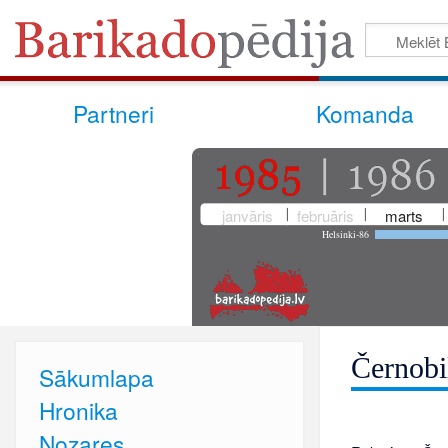
Partneri
Komanda
janvāris
februāris
marts
Helsinki-86
Černobi
Sākumlapa
Hronika
Nozares