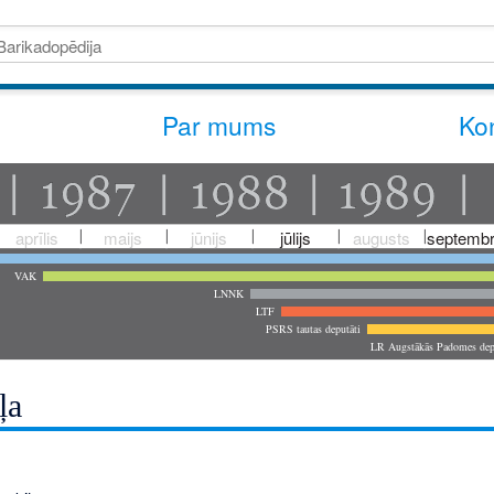
Par mums
Kon
aprīlis
maijs
jūnijs
jūlijs
augusts
septembr
VAK
LNNK
LTF
PSRS tautas deputāti
LR Augstākās Padomes dep
ļa