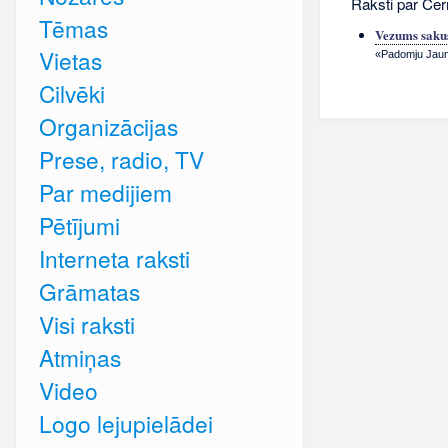
Raksti par Čer
Tēmas
Vezums sakus
Vietas
«Padomju Jauna
Cilvēki
Organizācijas
Prese, radio, TV
Par medijiem
Pētījumi
Interneta raksti
Grāmatas
Visi raksti
Atmiņas
Video
Logo lejupielādei