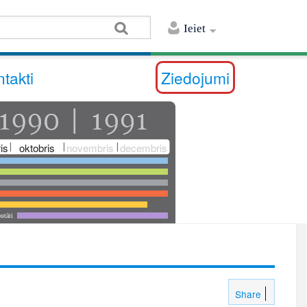
Ieiet
takti
Ziedojumi
is
oktobris
novembris
decembris
utāti
Share