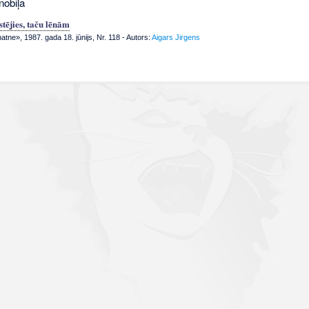
nobiļa
tējies, taču lēnām
tne», 1987. gada 18. jūnijs, Nr. 118
- Autors:
Aigars Jirgens