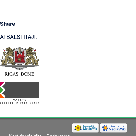
Share
ATBALSTĪTĀJI:
Konfidencialitāte
Darbvirsma