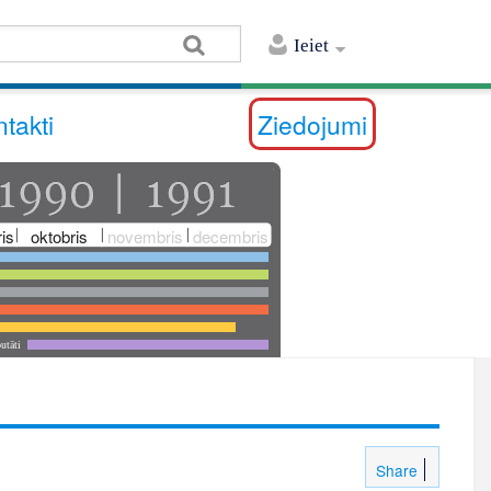
Ieiet
takti
Ziedojumi
is
oktobris
novembris
decembris
utāti
Share