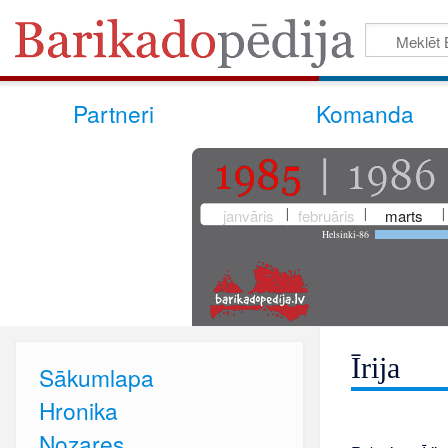
Partneri
Komanda
janvāris
februāris
marts
Helsinki-86
Īrija
Sākumlapa
Hronika
Nozares