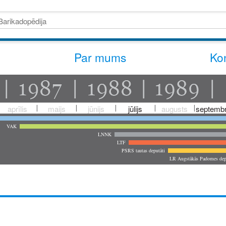
Par mums
Kon
aprīlis
maijs
jūnijs
jūlijs
augusts
septembr
VAK
LNNK
LTF
PSRS tautas deputāti
LR Augstākās Padomes dep