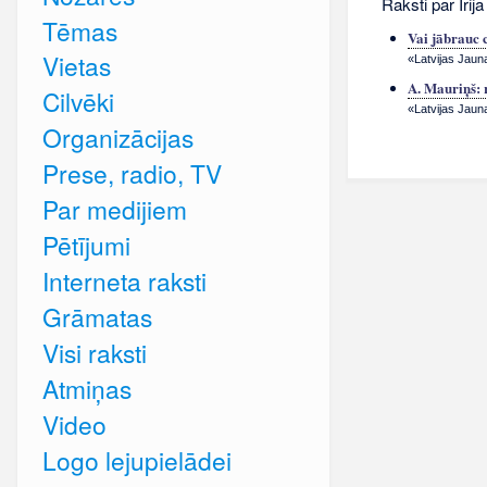
Raksti par Īrija
Tēmas
Vai jābrauc c
Vietas
«Latvijas Jauna
A. Mauriņš: 
Cilvēki
«Latvijas Jauna
Organizācijas
Prese, radio, TV
Par medijiem
Pētījumi
Interneta raksti
Grāmatas
Visi raksti
Atmiņas
Video
Logo lejupielādei