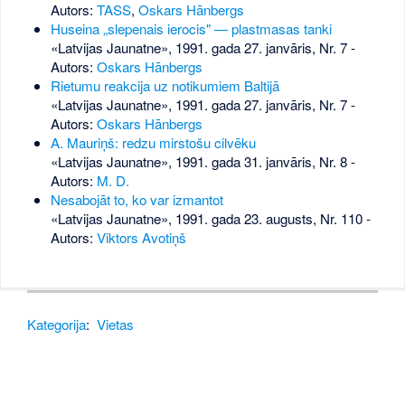
Autors:
TASS
,
Oskars Hānbergs
Huseina „slepenais ierocis" — plastmasas tanki
«Latvijas Jaunatne», 1991. gada 27. janvāris, Nr. 7
-
Autors:
Oskars Hānbergs
Rietumu reakcija uz notikumiem Baltijā
«Latvijas Jaunatne», 1991. gada 27. janvāris, Nr. 7
-
Autors:
Oskars Hānbergs
A. Mauriņš: redzu mirstošu cilvēku
«Latvijas Jaunatne», 1991. gada 31. janvāris, Nr. 8
-
Autors:
M. D.
Nesabojāt to, ko var izmantot
«Latvijas Jaunatne», 1991. gada 23. augusts, Nr. 110
-
Autors:
Viktors Avotiņš
Kategorija
:
Vietas