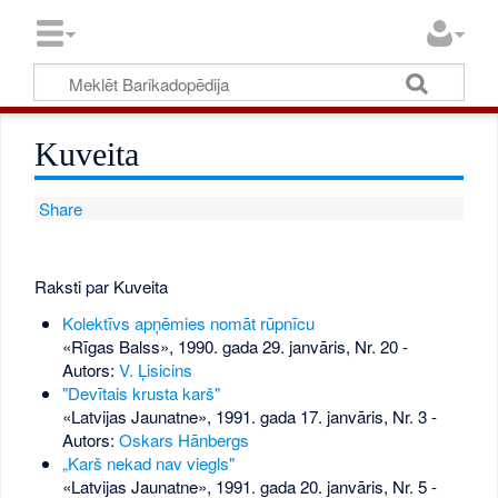
Kuveita
Share
Raksti par Kuveita
Kolektīvs apņēmies nomāt rūpnīcu
«Rīgas Balss», 1990. gada 29. janvāris, Nr. 20
-
Autors:
V. Ļisicins
"Devītais krusta karš"
«Latvijas Jaunatne», 1991. gada 17. janvāris, Nr. 3
-
Autors:
Oskars Hānbergs
„Karš nekad nav viegls"
«Latvijas Jaunatne», 1991. gada 20. janvāris, Nr. 5
-