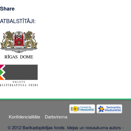
Share
ATBALSTĪTĀJI:
Konfidencialitāte
Darbvirsma
© 2012 Barikadopēdijas fonds. Idejas un nosaukuma autors -