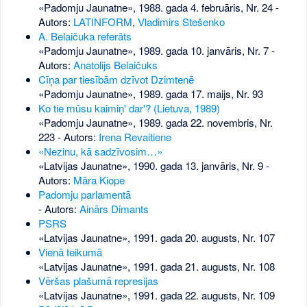
«Padomju Jaunatne», 1988. gada 4. februāris, Nr. 24
-
Autors:
LATINFORM
,
Vladimirs Stešenko
A. Belaičuka referāts
«Padomju Jaunatne», 1989. gada 10. janvāris, Nr. 7
-
Autors:
Anatolijs Belaičuks
Cīņa par tiesībām dzīvot Dzimtenē
«Padomju Jaunatne», 1989. gada 17. maijs, Nr. 93
Ko tie mūsu kaimiņ' dar'? (Lietuva, 1989)
«Padomju Jaunatne», 1989. gada 22. novembris, Nr.
223
- Autors:
Irena Revaitiene
«Nezinu, kā sadzīvosim…»
«Latvijas Jaunatne», 1990. gada 13. janvāris, Nr. 9
-
Autors:
Māra Kiope
Padomju parlamentā
- Autors:
Ainārs Dimants
PSRS
«Latvijas Jaunatne», 1991. gada 20. augusts, Nr. 107
Vienā teikumā
«Latvijas Jaunatne», 1991. gada 21. augusts, Nr. 108
Vēršas plašumā represijas
«Latvijas Jaunatne», 1991. gada 22. augusts, Nr. 109