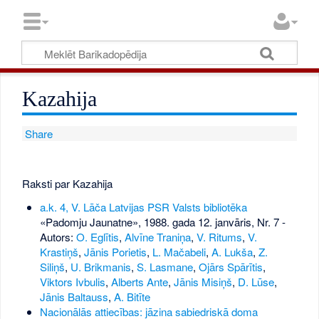
Kazahija
Share
Raksti par Kazahija
a.k. 4, V. Lāča Latvijas PSR Valsts bibliotēka
«Padomju Jaunatne», 1988. gada 12. janvāris, Nr. 7
-
Autors:
O. Eglītis
,
Alvīne Traniņa
,
V. Ritums
,
V.
Krastiņš
,
Jānis Porietis
,
L. Mačabeli
,
A. Lukša
,
Z.
Siliņš
,
U. Brikmanis
,
S. Lasmane
,
Ojārs Spārītis
,
Viktors Ivbulis
,
Alberts Ante
,
Jānis Misiņš
,
D. Lūse
,
Jānis Baltauss
,
A. Bitīte
Nacionālās attiecības: jāzina sabiedriskā doma