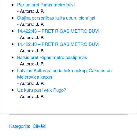
Par un pret Rīgas metro būvi
- Autors:
J. P.
Staļina personības kulta upuru piemiņai
- Autors:
J. P.
14.422:43 – PRET RĪGAS METRO BŪVI
- Autors:
J. P.
14.422:43 – PRET RĪGAS METRO BŪVI
- Autors:
J. P.
Balsis pret Rīgas metro pastiprinās
- Autors:
J. P.
Latvijas Kultūras fonda talkā apkopj Čakstes un
Meierovica kapus
- Autors:
J. P.
Uz kuru pusi velk Pugo?
- Autors:
J. P.
Kategorija
:
Cilvēki