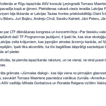
rīvdienās ar Rīgu iepazinās ASV konsuls Ļeņingradā Tomass Maerten
 pavadīja kopā ar ģimeni. Piektdienas vakarā viesis ieradās Latvija
 viņam bija tikšanās ar Latvijas Tautas frontes priekšsēdētāju Daini 
u Bišeru, Juri Bojāru, Andreju Cīruli, Sandru Kalnieti, Jāni Peteru, Jā
gan par LTF dibināšanas kongresa un koncertmītiņa «Par tiesisku valst
 aplūkoti daži TF Programmas jautājumi, it īpaši tie, kas skar ekoloģiju.
Latvijas zelta krājumiem, kas joprojām atrodas ārzemju bankās, arī 
spējām, īpaši tika akcentēts, ka šīs bagātības labprātīgi saziedojusi 
tās arī pieder.
ficiāla, tai piemita iepazīšanās raksturs, un ne vienai, ne otrai pusei 
bas.
vāta grāmata «Jūrmalas dialogi», kas bija viena no pirmajām glasnos
ā, savukārt Tomass Maertens pasniedza vairākus žurnāla «Amerika
n ASV vadītāju Mihaila Gorbačova un Ronalda Reigana vizītēm Vašin