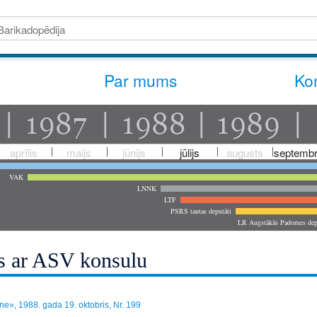
Par mums
Kon
aprīlis
maijs
jūnijs
jūlijs
augusts
septembr
VAK
LNNK
LTF
PSRS tautas deputāti
LR Augstākās Padomes dep
s ar ASV konsulu
», 1988. gada 19. oktobris, Nr. 199