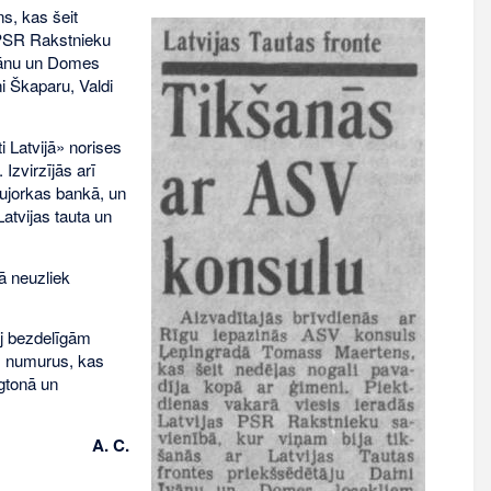
s, kas šeit
s PSR Rakstnieku
Īvānu un Domes
ni Škaparu, Valdi
i Latvijā» norises
 Izvirzījās arī
Ņujorkas bankā, un
Latvijas tauta un
tā neuzliek
tj bezdelīgām
» numurus, kas
gtonā un
A. C.