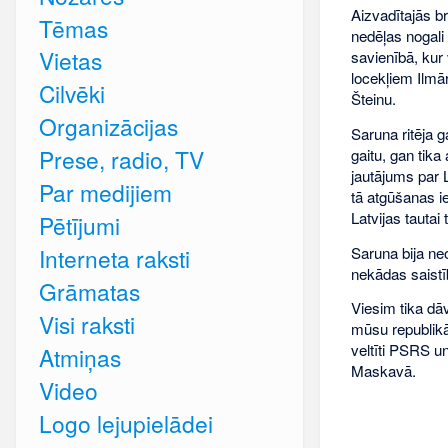
Aizvadītajās b
Tēmas
nedēļas nogali
Vietas
savienībā, kur
locekļiem Ilmār
Cilvēki
Šteinu.
Organizācijas
Saruna ritēja 
Prese, radio, TV
gaitu, gan tika
jautājums par 
Par medijiem
tā atgūšanas ie
Latvijas tautai 
Pētījumi
Saruna bija neo
Interneta raksti
nekādas saistī
Grāmatas
Viesim tika dā
Visi raksti
mūsu republik
veltīti PSRS u
Atmiņas
Maskavā.
Video
Logo lejupielādei