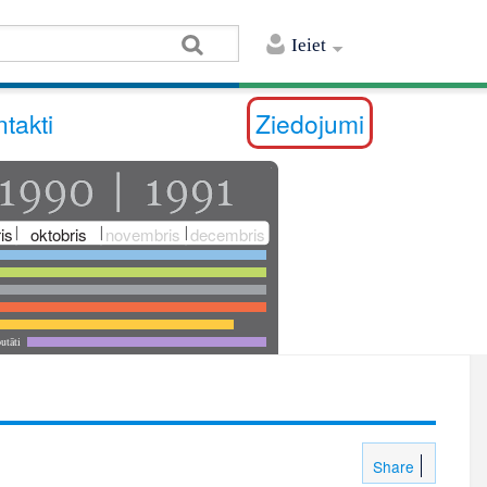
Ieiet
takti
Ziedojumi
is
oktobris
novembris
decembris
utāti
Share