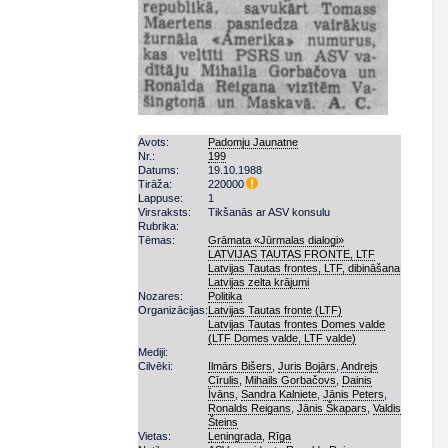
Avots:
Padomju Jaunatne
Nr.:
199
Datums:
19.10.1988
Tirāža:
220000
Lappuse:
1
Virsraksts:
Tikšanās ar ASV konsulu
Rubrika:
Tēmas:
Grāmata «Jūrmalas dialogi»
LATVIJAS TAUTAS FRONTE, LTF
Latvijas Tautas frontes, LTF, dibināšana
Latvijas zelta krājumi
Nozares:
Politika
Organizācijas:
Latvijas Tautas fronte (LTF)
Latvijas Tautas frontes Domes valde
(LTF Domes valde, LTF valde)
Mediji:
Cilvēki:
Ilmārs Bišers
,
Juris Bojārs
,
Andrejs
Cīrulis
,
Mihails Gorbačovs
,
Dainis
Īvāns
,
Sandra Kalniete
,
Jānis Peters
,
Ronalds Reigans
,
Jānis Škapars
,
Valdis
Šteins
Vietas:
Ļeņingrada
,
Rīga