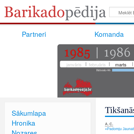
Partneri
Komanda
janvāris
februāris
marts
Helsinki-86
Tikšanā
Sākumlapa
Hronika
A. C.
«Padomju Jaunatne
Nozares