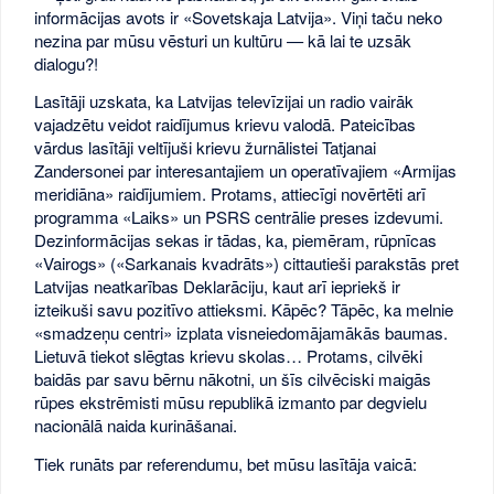
informācijas avots ir «Sovetskaja Latvija». Viņi taču neko
nezina par mūsu vēsturi un kultūru — kā lai te uzsāk
dialogu?!
Lasītāji uzskata, ka Latvijas televīzijai un radio vairāk
vajadzētu veidot raidījumus krievu valodā. Pateicības
vārdus lasītāji veltījuši krievu žurnālistei Tatjanai
Zandersonei par interesantajiem un operatīvajiem «Armijas
meridiāna» raidījumiem. Protams, attiecīgi novērtēti arī
programma «Laiks» un PSRS centrālie preses izdevumi.
Dezinformācijas sekas ir tādas, ka, piemēram, rūpnīcas
«Vairogs» («Sarkanais kvadrāts») cittautieši parakstās pret
Latvijas neatkarības Deklarāciju, kaut arī iepriekš ir
izteikuši savu pozitīvo attieksmi. Kāpēc? Tāpēc, ka melnie
«smadzeņu centri» izplata visneiedomājamākās baumas.
Lietuvā tiekot slēgtas krievu skolas… Protams, cilvēki
baidās par savu bērnu nākotni, un šīs cilvēciski maigās
rūpes ekstrēmisti mūsu republikā izmanto par degvielu
nacionālā naida kurināšanai.
Tiek runāts par referendumu, bet mūsu lasītāja vaicā: