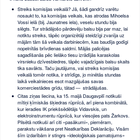
Streiks komisijas veikalā? Jā, šādi gandrīz varētu
nosaukt to, ka komisijas veikals, kas atrodas Mihoelsa
Vossi ielā (bij. Jaunatnes iela), veselu stundu bija
slēgts. Tur strādājošo pārdevēju balsu bija par maz, lai
notiktu streiks, tāpēc organizētāji steidzīgi zvanīja uz
mājām tām šā veikala darbiniecēm, kas baudīja godīgi
nopelnītās brīvdienas saldmi. Mājās palicējas
sagadīšanās pēc lielāko tiesu izrādījās karaskolas
virsnieku dzīvesbiedres, tāpēc vajadzīgais balsu skaits
tika savākts. Taču jautājums, vai streiks komisijas
veikalā tomēr notika, ir strīdīgs, jo minētās stundas
laikā veikalnieces esot mazgājušas savas
komerciestādes grīdu, tātad — strādājušas.
Citas ziņas liecina, ka 15. maijā Daugavpilī notikuši
mītiņi ķīmiskās šķiedras rūpnīcā, arī piena kombinātā,
kur ieradies IK priekšsēdētājs Vidavskis, un
elektroinstrumentu rūpnīcā, kur viesojies pats Žarkovs.
Pilsētā notikuši arī citi «pasākumi», piemēram,
parakstu vākšana pret Neatkarības Deklarāciju. Visām
šīm izdarībām ir stingrs «ideoloģiskais pamatojums»