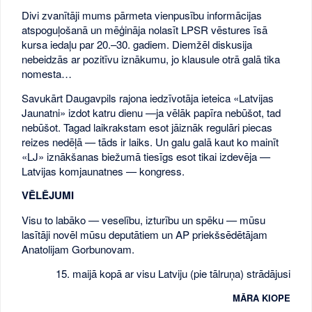
Divi zvanītāji mums pārmeta vienpusību informācijas
atspoguļošanā un mēģināja nolasīt LPSR vēstures īsā
kursa iedaļu par 20.–30. gadiem. Diemžēl diskusija
nebeidzās ar pozitīvu iznākumu, jo klausule otrā galā tika
nomesta…
Savukārt Daugavpils rajona iedzīvotāja ieteica «Latvijas
Jaunatni» izdot katru dienu —ja vēlāk papīra nebūšot, tad
nebūšot. Tagad laikrakstam esot jāiznāk regulāri piecas
reizes nedēļā — tāds ir laiks. Un galu galā kaut ko mainīt
«LJ» iznākšanas biežumā tiesīgs esot tikai izdevēja —
Latvijas komjaunatnes — kongress.
VĒLĒJUMI
Visu to labāko — veselību, izturību un spēku — mūsu
lasītāji novēl mūsu deputātiem un AP priekšsēdētājam
Anatolijam Gorbunovam.
15. maijā kopā ar visu Latviju (pie tālruņa) strādājusi
MĀRA KIOPE