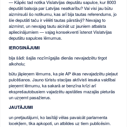
— Kāpēc tad notika Vislatvijas deputātu sapulce, kur 8003
deputāti balsoja par Latvijas neatkarību? Vai visi jau būtu
aizmirsuši šo notikumu, kas arī bija tautas referendums, jo
šie deputāti taču ir vēlēti tautas pārstāvji? Nevajag to
aizmirst, un nevajag tautu aicināt uz jauniem atbalsta
apliecinājumiem — vajag konsekventi īstenot Vislatvijas
deputātu sapulces lēmumus.
IEROSINĀJUMI
bija šādi: šajās nozīmīgajās dienās nevajadzētu tirgot
alkoholu;
būtu jāpieņem lēmums, ka pie AP ēkas nevajadzētu pieļaut
pulcēšanos. Jauno tūristu stacijas aktīvisti iesaka valdībai
pieņemt lēmumu, ka sakarā ar benzīna krīzi arī
eksprešautobusiem vajadzētu apstāties mazajās pieturās
un uzņemt pasažierus.
JAUTĀJUMI
un pretjautājumi, ko lasītāji vēlas pavaicāt parlamenta
locekļiem, tika apkopoti, un atbildes uz tiem publicēsim.