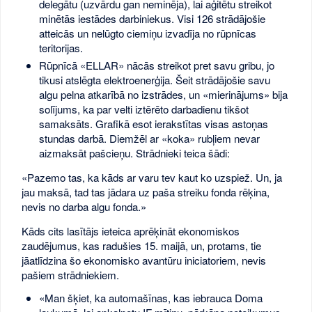
delegātu (uzvārdu gan neminēja), lai aģitētu streikot
minētās iestādes darbiniekus. Visi 126 strādājošie
atteicās un nelūgto ciemiņu izvadīja no rūpnīcas
teritorijas.
Rūpnīcā «ELLAR» nācās streikot pret savu gribu, jo
tikusi atslēgta elektroenerģija. Šeit strādājošie savu
algu pelna atkarībā no izstrādes, un «mierinājums» bija
solījums, ka par velti iztērēto darbadienu tikšot
samaksāts. Grafikā esot ierakstītas visas astoņas
stundas darbā. Diemžēl ar «koka» rubļiem nevar
aizmaksāt pašcieņu. Strādnieki teica šādi:
«Pazemo tas, ka kāds ar varu tev kaut ko uzspiež. Un, ja
jau maksā, tad tas jādara uz paša streiku fonda rēķina,
nevis no darba algu fonda.»
Kāds cits lasītājs ieteica aprēķināt ekonomiskos
zaudējumus, kas radušies 15. maijā, un, protams, tie
jāatlīdzina šo ekonomisko avantūru iniciatoriem, nevis
pašiem strādniekiem.
«Man šķiet, ka automašīnas, kas iebrauca Doma