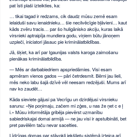
pat īsti plaši izteikties, ka:
… tikai tagad ir redzams, cik daudz mūsu zemē esam
ielaiduši savu ienaidnieku… šie necilvēcīgie bļāvieni… kaut
kāds zvēru tracis… par šo huligānisko akciju, kuras laikā
virsnieki aptraipīja mundiera godu, viņiem būtu jānoņem
uzpleči, iniciatori jāsauc pie kriminālatbildības.
Jā, šķiet, ka arī par Igaunijas valsts karoga zaimošanu
pienākas kriminālatbildība.
— Mēs ar darbabiedriem apspriedāmies. Visi esam
apmēram vienos gados — pāri četrdesmit. Bērni jau lieli,
mēs neko labu šajā dzīvē vēl neesam redzējuši. Mums arī
nav ko zaudēt…
Kāda sieviete gājusi pa Vecrīgu un dzirdējusi virsnieku
sarunu: «Ņe poņimaju, začem mi zģes, u nas že ņet c e ļ
i.» Mūsu informētāja gribēja pievērst uzmanību
sabiedriskajai domai armijā — ne jau visi ir apstulbināti, bet
pret pavēlēm taču nevar sacelties.
Līdzīgas domas par stāvokli iekšlietu sistēmā izteica arī