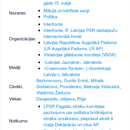
gada 15. maijā
Milicija un kārtības sargi
Nozares:
Politika
Interfronte
Interfronte, IF, Latvijas PSR darbaļaužu
internacionālā fronte
Organizācijas:
Latvijas Republikas Augstākā Padome
(LR Augstākā Padome, LR AP)
Vislatvijas glābšanas komiteja (VSGK)
«Latvijas Jaunatne», laikraksts
Mediji:
«Советская Латвия» («Sovetskaja
Latvija»), laikraksts
Bezkrovnovs
,
Guntis Eniņš
,
Mihails
Cilvēki:
Gorbačovs
,
Providenko
,
Aleksejs Vidavskis
,
Vladimirs Žarkovs
Vietas:
Daugavpils
,
Jelgava
,
Rīga
LPSR Pagaidu streiku komitejas
paziņojums par politiska brīdinājuma
streika uzsākšanu, pieprasot atcelt 4.
Notikums:
maija Deklarāciju un citus AP