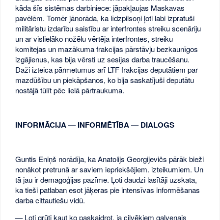
kāda šīs sistēmas darbiniece: jāpakļaujas Maskavas
pavēlēm. Tomēr jānorāda, ka līdzpilsoņi ļoti labi izpratuši
militāristu izdarību saistību ar interfrontes streiku scenāriju
un ar vislielāko nožēlu vērtēja interfrontes, streiku
komitejas un mazākuma frakcijas pārstāvju bezkaunīgos
izgājienus, kas bija vērsti uz sesijas darba traucēšanu.
Daži izteica pārmetumus arī LTF frakcijas deputātiem par
mazdūšību un piekāpšanos, ko bija saskatījuši deputātu
nostājā tūlīt pēc lielā pārtraukuma.
INFORMĀCIJA — INFORMĒTĪBA — DIALOGS
Guntis Eniņš norādīja, ka Anatolijs Georgijevičs pārāk bieži
nonākot pretrunā ar saviem iepriekšējiem. izteikumiem. Un
tā jau ir demagoģijas pazīme. Ļoti daudzi lasītāji uzskata,
ka tieši patlaban esot jāķeras pie intensīvas informēšanas
darba cittautiešu vidū.
— Ļoti grūti kaut ko paskaidrot, ja cilvēkiem galvenais