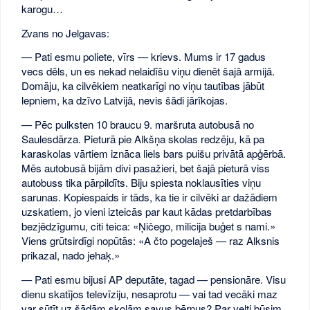
karogu…
Zvans no Jelgavas:
— Pati esmu poliete, vīrs — krievs. Mums ir 17 gadus
vecs dēls, un es nekad nelaidīšu viņu dienēt šajā armijā.
Domāju, ka cilvēkiem neatkarīgi no viņu tautības jābūt
lepniem, ka dzīvo Latvijā, nevis šādi jārīkojas.
— Pēc pulksten 10 braucu 9. maršruta autobusā no
Saulesdārza. Pieturā pie Alkšņa skolas redzēju, kā pa
karaskolas vārtiem iznāca liels bars puišu privātā apģērbā.
Mēs autobusā bijām divi pasažieri, bet šajā pieturā viss
autobuss tika pārpildīts. Biju spiesta noklausīties viņu
sarunas. Kopiespaids ir tāds, ka tie ir cilvēki ar dažādiem
uzskatiem, jo vieni izteicās par kaut kādas pretdarbības
bezjēdzīgumu, citi teica: «Ņičego, milicija buģet s nami.»
Viens grūtsirdīgi nopūtās: «A čto pogelaješ — raz Alksnis
prikazal, nado jehaķ.»
— Pati esmu bijusi AP deputāte, tagad — pensionāre. Visu
dienu skatījos televīziju, nesaprotu — vai tad vecāki maz
var sūtīt uz šādām skolām savus bērnus? Par velti būsim