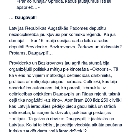
«Par ko runāja? Sprieda, kādus jautājumus īsti lai
apspriež…»
… Daugavpilī
Latvijas Republikas Augstākās Padomes deputātu
nedisciplinētība jau kļuvusi par komisku leģendu. Kā jūs
domājat — kur 15. maijā sesijas darba laikā atradās
deputāti Providenko, Bezkrovnovs, Žarkovs un Vidavskis?
Protams, Daugavpilī…
Providenko un Bezkrovnovs jau agrā rīta stundā bija
organizējuši politisku mītiņu pie kinoteātra «Oktobris». Tā
kā viens no viņiem ir atbildīgs celtniecības darbinieks,
grūtības ar mītiņotāju piegādi neradās. Celtnieki, kas bija
sasēdušies autobusos, lai, kā parasti, izbrauktu uz
celtniecības objektiem Daugavpils un Rīgas rajonā, taisnā
ceļā tika nogādāti «uz kino». Apmēram 200 līdz 250 cilvēki,
kas Latvijā ieradušies pēdējo piecu gadu laikā un strādā
celtniecībā, lai saņemtu dzīvokli, paklausīgi piedalījās
«mītiņā». Tā galvenā devīze: Daugavpilij ir jāatdalās no
Latvijas. Ko lai te iebilst, ja pretēja viedokļa atklāta paušana
ir risks zaudēt darbu vai kāroto dzīvokli?