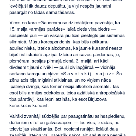
ievēlējuši tik daudz deputātu, ja viņi nespēs jaunatni
pasargāt no tādas samaitāšanas.
Viens no kora «Gaudeamus» dziedātājiem pavēstīja, ka
15. maija «armijas parādes» laikā cietis viņa biedrs —
saspiests pūlī — un vakarā jau ticis pieslēgts pie sistēmas
slimnīcā. Mūsu korespondents, kas bijis notikumu
aculiecinieks, izteica aizdomas, ka jaunie kursanti neesot
bijuši īsti skaidrā apziņā. Izteicu arī savas pārdomas, jo,
piemēram, sesijas pirmajā dienā, 3. maijā, arī kādi
divdesmit jauni cilvēki — puiši civilapģērbā — vicināja
sarkano karogu un bļāva: «S a v e t s k i j s a j u z». Šo
zēnu acis bija miglaini stiklainas, un no viņiem nāca
īpatnēja dvinga, kas tomēr nebija alkohola aromāts. Tas
esot bijis armijas odekolons, teica aziātiskā antropoloģiskā
tipa pārstāvji, kas lepni atzinās, ka esot Birjuzova
karaskolas kursanti.
Vairāki zvanītāji sūdzējās par paaugstinātu asinsspiedienu,
dūrieniem sirdī un galvassāpēm — tas viss, izrādās, no
televīzijas skatīšanās. Bet, nopietni runājot, lielākā daļa
zvanītāju izteica vai, pareizāk sakot, aiz sašutuma nespēja