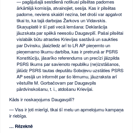
— pagājušajā sestdienā notikusi pilsētas padomes
ārkārtējā komisija, atvainojiet, sesija. Kas ir pilsētas
padome, neviens skaidri nezina, bet droši var apgalvot
tikai to, ka tajā darbojas Žarkovs un Vidavskis.
Skaņuplatē ir šī pati vecā lemšana: Deklarācija
jāuzskata par spēkā neesošu Daugavpilī. Pašai pilsētai
vislabāk būtu atrasties Krievijas sastāvā un saukties
par Dvinsku, jāaizliedz arī to LR AP pieņemto un
pieņemamo likumu darbība, kas ir pretrunā ar PSRS
Konstitūciju, jāsarīko referendums un precīzi jāizpilda
PSRS likums par savienoto republiku (ne)izstāšanos,
jālūdz PSRS tautas deputātu Soboļevu uzstāties PSRS
AP sesijā un informēt par šo lēmumu, jāuzraksta arī
vēstulīte M. Gorbačovam par Daugavpils
pārdvinskošanu, t. i., atdošanu Krievijai.
Kāds ir noskaņojums Daugavpilī?
— Viss ir ļoti mierīgi, tikai šī melu un apmelojumu kampaņa
ir riebīga.
… Rēzeknē