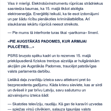
Viss ir mierīgi. Elektrobūvinstrumentu rūpnīcas strādniekus
sasniedza baumas, ka 15. maijā tikšot atslēgta
elektroenerģija. Enerģētiķi teikuši, ka tie esot izdomājumi
un par šādu rīcību pienākoties kriminālatbildība. Arī
slaukšanas iekārtu rūpnīcā neesot streikots.
— Pie mums tā interfronte turas tikai «partkoma» līmenī.
«PIE AUGSTĀKĀS PADOMES, KUR ARMIJAI
PULCĒTIES…»
PSRS bruņoto spēku kadri un to rezerves 15. maijā
priekšpusdienā fiziskos treniņus aizstāja ar huligāniskām
akcijām pie Augstākās Padomes, traucējot patstāvīgas
valsts parlamenta darbību.
Lielākā daļa zvanītāju izteica savu attieksmi pret šo
bezprecedenta gadījumu. Kāda krievu sieviete, kas ar sirdi
un dvēseli ir par brīvu Latviju, savu sašutumu un
aizvainojumu izteica šādi:
— Skatoties televīziju, raudāju. Kā gan tie karavīri uzvedas
— spiežas virsū cilvēkiem, salauza Igaunijas valsts