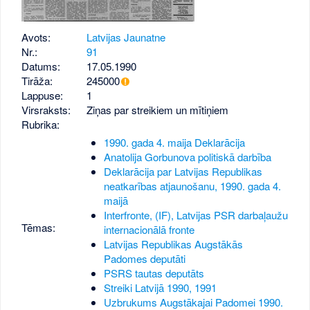
Avots:
Latvijas Jaunatne
Nr.:
91
Datums:
17.05.1990
Tirāža:
245000
Lappuse:
1
Virsraksts:
Ziņas par streikiem un mītiņiem
Rubrika:
1990. gada 4. maija Deklarācija
Anatolija Gorbunova politiskā darbība
Deklarācija par Latvijas Republikas
neatkarības atjaunošanu, 1990. gada 4.
maijā
Interfronte, (IF), Latvijas PSR darbaļaužu
Tēmas:
internacionālā fronte
Latvijas Republikas Augstākās
Padomes deputāti
PSRS tautas deputāts
Streiki Latvijā 1990, 1991
Uzbrukums Augstākajai Padomei 1990.