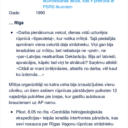
likumdošanas aktus, kas ir pretrunā ar
PSRS likumiem
Gads:
1990
… Rīga
«Darba pienākumus veicot, dienas vidū uzturējos
rūpnīcā «Specdetaļ», kur notika mītiņš. Tajā piedalījās
apmēram viena ceturtā daļa strādnieku. Viņi gan bija
ieradušies uz mītiņu, bet nebalsoja ne «pret», ne
«par»Latvijas neatkarības Deklarāciju. Bija arī latvieši,
apvaicājos, kāpēc tad viņi te atnākuši? Saņēmu atbildi:
«Citādi ar mani izrēķināsies, atlaidīs no darba, vēl kaut
ko izdomās…»
Mītiņa organizētāji no katra ceha bija izraudzījušies vienu
cilvēku, un šiem sešiem rūpnīcas pārstāvjiem pulksten 12
vajadzēja pulcēties pie izejas, kur gaidītu autobusus
braucienam uz AP namu.
Plkst. 8.05 no rīta «Centrālās hidroģeoloģiskās
ekspedīcijas» telpās ieradās interfrontes pārstāvis, kas
sevi nosauca par Rīgas Vagonu rūpnīcas strādnieku