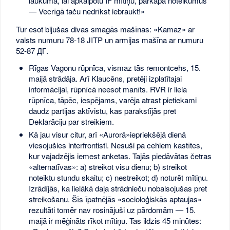
laukumā, lai apkalpotu IF mītiņu, pārkāpa noteikumus
— Vecrīgā taču nedrīkst iebraukt!»
Tur esot bijušas divas smagās mašīnas: «Kamaz» ar
valsts numuru 78-18 JITP un armijas mašīna ar numuru
52-87 ДГ.
Rīgas Vagonu rūpnīca, vismaz tās remontcehs, 15.
maijā strādāja. Arī Klaucēns, pretēji izplatītajai
informācijai, rūpnīcā neesot manīts. RVR ir liela
rūpnīca, tāpēc, iespējams, varēja atrast pietiekami
daudz partijas aktīvistu, kas parakstījās pret
Deklarāciju par streikiem.
Kā jau visur citur, arī «Aurorā»iepriekšējā dienā
viesojušies interfrontisti. Nesuši pa cehiem kastītes,
kur vajadzējis iemest anketas. Tajās piedāvātas četras
«alternatīvas»: a) streikot visu dienu; b) streikot
noteiktu stundu skaitu; c) nestreikot; d) noturēt mītiņu.
Izrādījās, ka lielākā daļa strādnieču nobalsojušas pret
streikošanu. Šīs īpatnējās «socioloģiskās aptaujas»
rezultāti tomēr nav rosinājuši uz pārdomām — 15.
maijā ir mēģināts rīkot mītiņu. Tas ildzis 45 minūtes: