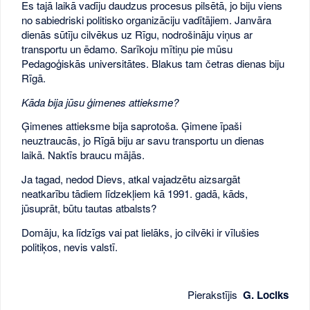
Es tajā laikā vadīju daudzus procesus pilsētā, jo biju viens
no sabiedriski politisko organizāciju vadītājiem. Janvāra
dienās sūtīju cilvēkus uz Rīgu, nodrošināju viņus ar
transportu un ēdamo. Sarīkoju mītiņu pie mūsu
Pedagoģiskās universitātes. Blakus tam četras dienas biju
Rīgā.
Kāda bija jūsu ģimenes attieksme?
Ģimenes attieksme bija saprotoša. Ģimene īpaši
neuztraucās, jo Rīgā biju ar savu transportu un dienas
laikā. Naktīs braucu mājās.
Ja tagad, nedod Dievs, atkal vajadzētu aizsargāt
neatkarību tādiem līdzekļiem kā 1991. gadā, kāds,
jūsuprāt, būtu tautas atbalsts?
Domāju, ka līdzīgs vai pat lielāks, jo cilvēki ir vīlušies
politiķos, nevis valstī.
Pierakstījis
G. Lociks