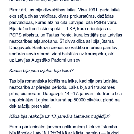
Pirmkārt, tas bija divvaldības laiks. Visa 1991. gada laikā
eksistēja divas valdības, divas prokuratūras, dažādas
pašvaldības, kuras atzina cita Latvijas, cita PSRS varu.
Bija dažādi politiskie spēki — LKP, kura orientējās uz
PSRS atbalstu, un Tautas fronte, kura iestājās par Latvijas
neatkarības atjaunošanu. Šī divvaldība asi bija jūtama
Daugavpilī. Barikāžu dienās šo valdību interešu pārstāvji
sadūrās savā starpā: vieni balstījās uz karaspēku, otri —
uz Latvijas Augstāko Padomi un sevi.
Kādas bija jūsu izjūtas tajā laikā?
Tas bija romantiska ideālisma laiks, kad bija pasludināta
neatkarība ar pārejas periodu. Laiks bija arī trauksmes
pilns, piemēram, Daugavpilī 14.–17. janvārī interfronte bija
sapulcinājusi Ļeņina laukumā ap 50000 cilvēku, pieņēma
deklarāciju pret valsti.
Kāda bija reakcija uz 13. janvāra Lietuvas traģēdiju?
Esmu pārliecināts: janvāra notikumiem Lietuvā īstenībā
bija jānotiek Latvijā. Līdzīgi kā ar kāršu namiņu — ja dod