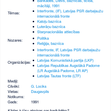
Barikādes, Dievs, baznīcas, ticība,
mācītāji, 1991
Interfronte, (IF), Latvijas PSR darbaļaužu
Tēmas:
internacionālā fronte
Katoļu baznīca
Luterāņu baznīca
Starpnacionālās attiecības
Politika
Nozares:
Reliģija, baznīca
Interfronte, IF, Latvijas PSR darbaļaužu
internacionālā fronte
Latvijas Komunistiskā partija (LKP)
Organizācijas:
Latvijas Republikas Augstākā Padome
(LR Augstākā Padome, LR AP)
Latvijas Tautas fronte (LTF)
Mediji:
Cilvēki:
G. Lociks
Vietas:
Daugavpils
Notikums:
Gads:
1991
Kādas ir jūsu atmiņas par barikādēm?