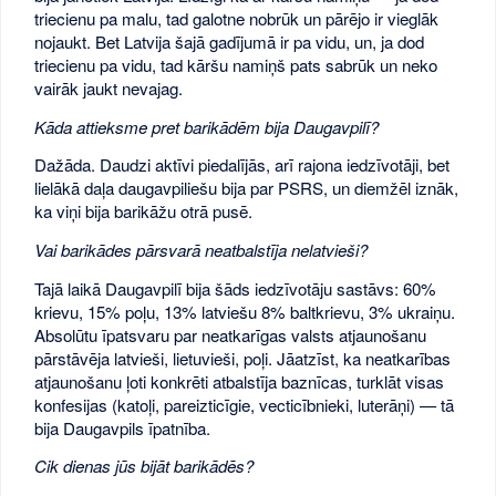
triecienu pa malu, tad galotne nobrūk un pārējo ir vieglāk
nojaukt. Bet Latvija šajā gadījumā ir pa vidu, un, ja dod
triecienu pa vidu, tad kāršu namiņš pats sabrūk un neko
vairāk jaukt nevajag.
Kāda attieksme pret barikādēm bija Daugavpilī?
Dažāda. Daudzi aktīvi piedalījās, arī rajona iedzīvotāji, bet
lielākā daļa daugavpiliešu bija par PSRS, un diemžēl iznāk,
ka viņi bija barikāžu otrā pusē.
Vai barikādes pārsvarā neatbalstīja nelatvieši?
Tajā laikā Daugavpilī bija šāds iedzīvotāju sastāvs: 60%
krievu, 15% poļu, 13% latviešu 8% baltkrievu, 3% ukraiņu.
Absolūtu īpatsvaru par neatkarīgas valsts atjaunošanu
pārstāvēja latvieši, lietuvieši, poļi. Jāatzīst, ka neatkarības
atjaunošanu ļoti konkrēti atbalstīja baznīcas, turklāt visas
konfesijas (katoļi, pareizticīgie, vecticībnieki, luterāņi) — tā
bija Daugavpils īpatnība.
Cik dienas jūs bijāt barikādēs?