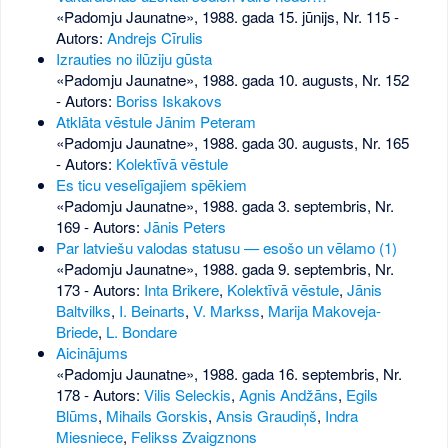
«Padomju Jaunatne», 1988. gada 15. jūnijs, Nr. 115
-
Autors:
Andrejs Cīrulis
Izrauties no ilūziju gūsta
«Padomju Jaunatne», 1988. gada 10. augusts, Nr. 152
- Autors:
Boriss Iskakovs
Atklāta vēstule Jānim Peteram
«Padomju Jaunatne», 1988. gada 30. augusts, Nr. 165
- Autors:
Kolektīvā vēstule
Es ticu veselīgajiem spēkiem
«Padomju Jaunatne», 1988. gada 3. septembris, Nr.
169
- Autors:
Jānis Peters
Par latviešu valodas statusu — esošo un vēlamo (1)
«Padomju Jaunatne», 1988. gada 9. septembris, Nr.
173
- Autors:
Inta Brikere
,
Kolektīvā vēstule
,
Jānis
Baltvilks
,
I. Beinarts
,
V. Markss
,
Marija Makoveja-
Briede
,
L. Bondare
Aicinājums
«Padomju Jaunatne», 1988. gada 16. septembris, Nr.
178
- Autors:
Vilis Seleckis
,
Agnis Andžāns
,
Egils
Blūms
,
Mihails Gorskis
,
Ansis Graudiņš
,
Indra
Miesniece
,
Felikss Zvaigznons