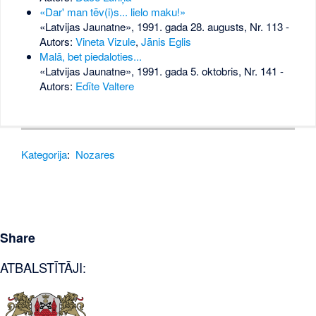
«Dar' man tēv(i)s... lielo maku!»
«Latvijas Jaunatne», 1991. gada 28. augusts, Nr. 113
-
Autors:
Vineta Vizule
,
Jānis Eglis
Malā, bet piedaloties...
«Latvijas Jaunatne», 1991. gada 5. oktobris, Nr. 141
-
Autors:
Edīte Valtere
Kategorija
:
Nozares
Share
ATBALSTĪTĀJI: