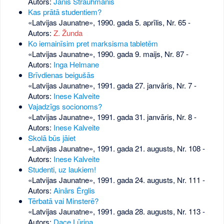
Autors:
Jānis Štrauhmanis
Kas prātā studentiem?
«Latvijas Jaunatne», 1990. gada 5. aprīlis, Nr. 65
-
Autors:
Z. Žunda
Ko iemainīsim pret marksisma tabletēm
«Latvijas Jaunatne», 1990. gada 9. maijs, Nr. 87
-
Autors:
Inga Helmane
Brīvdienas beigušās
«Latvijas Jaunatne», 1991. gada 27. janvāris, Nr. 7
-
Autors:
Inese Kalveite
Vajadzīgs socionoms?
«Latvijas Jaunatne», 1991. gada 31. janvāris, Nr. 8
-
Autors:
Inese Kalveite
Skolā būs jāiet
«Latvijas Jaunatne», 1991. gada 21. augusts, Nr. 108
-
Autors:
Inese Kalveite
Studenti, uz laukiem!
«Latvijas Jaunatne», 1991. gada 24. augusts, Nr. 111
-
Autors:
Ainārs Ērglis
Tērbatā vai Minsterē?
«Latvijas Jaunatne», 1991. gada 28. augusts, Nr. 113
-
Autors:
Dace Lūriņa