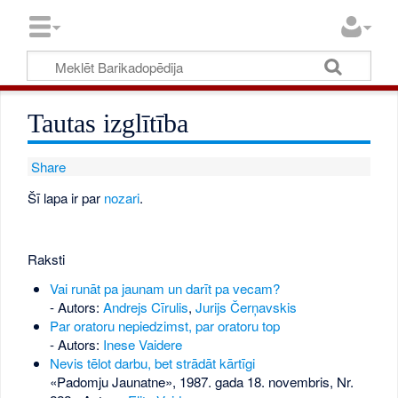
Tautas izglītība
Share
Šī lapa ir par
nozari
.
Raksti
Vai runāt pa jaunam un darīt pa vecam?
- Autors:
Andrejs Cīrulis
,
Jurijs Čerņavskis
Par oratoru nepiedzimst, par oratoru top
- Autors:
Inese Vaidere
Nevis tēlot darbu, bet strādāt kārtīgi
«Padomju Jaunatne», 1987. gada 18. novembris, Nr.