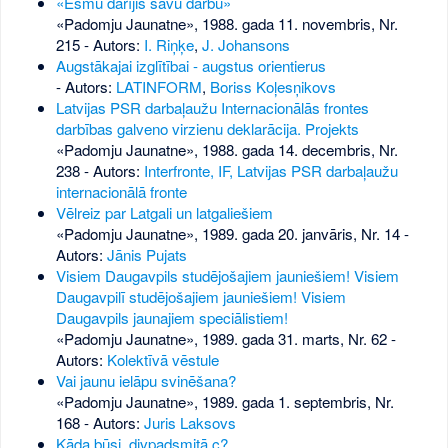
«Esmu darījis savu darbu»
«Padomju Jaunatne», 1988. gada 11. novembris, Nr.
215
- Autors:
I. Riņķe
,
J. Johansons
Augstākajai izglītībai - augstus orientierus
- Autors:
LATINFORM
,
Boriss Koļesņikovs
Latvijas PSR darbaļaužu Internacionālās frontes
darbības galveno virzienu deklarācija. Projekts
«Padomju Jaunatne», 1988. gada 14. decembris, Nr.
238
- Autors:
Interfronte, IF, Latvijas PSR darbaļaužu
internacionālā fronte
Vēlreiz par Latgali un latgaliešiem
«Padomju Jaunatne», 1989. gada 20. janvāris, Nr. 14
-
Autors:
Jānis Pujats
Visiem Daugavpils studējošajiem jauniešiem! Visiem
Daugavpilī studējošajiem jauniešiem! Visiem
Daugavpils jaunajiem speciālistiem!
«Padomju Jaunatne», 1989. gada 31. marts, Nr. 62
-
Autors:
Kolektīvā vēstule
Vai jaunu ielāpu svinēšana?
«Padomju Jaunatne», 1989. gada 1. septembris, Nr.
168
- Autors:
Juris Laksovs
Kāda būsi, divpadsmitā c?