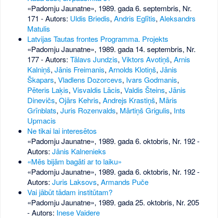
«Padomju Jaunatne», 1989. gada 6. septembris, Nr.
171
- Autors:
Uldis Briedis
,
Andris Eglītis
,
Aleksandrs
Matulis
Latvijas Tautas frontes Programma. Projekts
«Padomju Jaunatne», 1989. gada 14. septembris, Nr.
177
- Autors:
Tālavs Jundzis
,
Viktors Avotiņš
,
Arnis
Kalniņš
,
Jānis Freimanis
,
Arnolds Klotiņš
,
Jānis
Škapars
,
Vladlens Dozorcevs
,
Ivars Godmanis
,
Pēteris Laķis
,
Visvaldis Lācis
,
Valdis Šteins
,
Jānis
Dinevičs
,
Ojārs Kehris
,
Andrejs Krastiņš
,
Māris
Grīnblats
,
Juris Rozenvalds
,
Mārtiņš Grigulis
,
Ints
Upmacis
Ne tikai lai interesētos
«Padomju Jaunatne», 1989. gada 6. oktobris, Nr. 192
-
Autors:
Jānis Kalnenieks
«Mēs bijām bagāti ar to laiku»
«Padomju Jaunatne», 1989. gada 6. oktobris, Nr. 192
-
Autors:
Juris Laksovs
,
Armands Puče
Vai jābūt tādam institūtam?
«Padomju Jaunatne», 1989. gada 25. oktobris, Nr. 205
- Autors:
Inese Vaidere