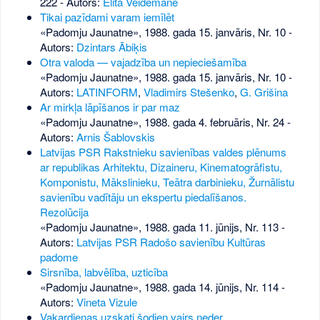
222
- Autors:
Elita Veidemane
Tikai pazīdami varam iemīlēt
«Padomju Jaunatne», 1988. gada 15. janvāris, Nr. 10
-
Autors:
Dzintars Ābiķis
Otra valoda — vajadzība un nepieciešamība
«Padomju Jaunatne», 1988. gada 15. janvāris, Nr. 10
-
Autors:
LATINFORM
,
Vladimirs Stešenko
,
G. Grišina
Ar mirkļa lāpīšanos ir par maz
«Padomju Jaunatne», 1988. gada 4. februāris, Nr. 24
-
Autors:
Arnis Šablovskis
Latvijas PSR Rakstnieku savienības valdes plēnums
ar republikas Arhitektu, Dizaineru, Kinematogrāfistu,
Komponistu, Mākslinieku, Teātra darbinieku, Žurnālistu
savienību vadītāju un ekspertu piedalīšanos.
Rezolūcija
«Padomju Jaunatne», 1988. gada 11. jūnijs, Nr. 113
-
Autors:
Latvijas PSR Radošo savienību Kultūras
padome
Sirsnība, labvēlība, uzticība
«Padomju Jaunatne», 1988. gada 14. jūnijs, Nr. 114
-
Autors:
Vineta Vizule
Vakardienas uzskati šodien vairs neder…