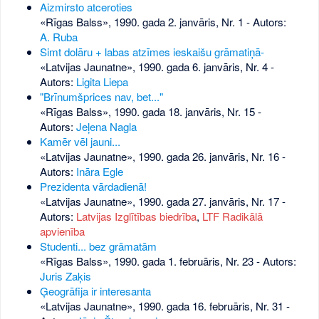
Aizmirsto atceroties
«Rīgas Balss», 1990. gada 2. janvāris, Nr. 1
- Autors:
A. Ruba
Simt dolāru + labas atzīmes ieskaišu grāmatiņā-
«Latvijas Jaunatne», 1990. gada 6. janvāris, Nr. 4
-
Autors:
Ligita Liepa
"Brīnumšprices nav, bet..."
«Rīgas Balss», 1990. gada 18. janvāris, Nr. 15
-
Autors:
Jeļena Nagla
Kamēr vēl jauni...
«Latvijas Jaunatne», 1990. gada 26. janvāris, Nr. 16
-
Autors:
Ināra Egle
Prezidenta vārdadienā!
«Latvijas Jaunatne», 1990. gada 27. janvāris, Nr. 17
-
Autors:
Latvijas Izglītības biedrība
,
LTF Radikālā
apvienība
Studenti... bez grāmatām
«Rīgas Balss», 1990. gada 1. februāris, Nr. 23
- Autors:
Juris Zaķis
Ģeogrāfija ir interesanta
«Latvijas Jaunatne», 1990. gada 16. februāris, Nr. 31
-