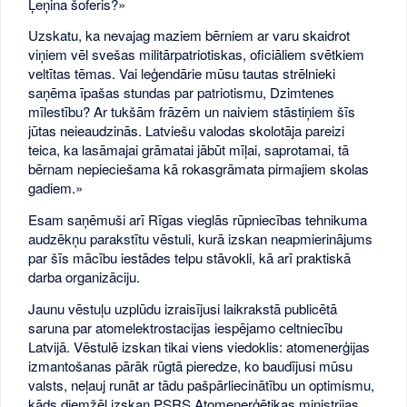
Ļeņina šoferis?»
Uzskatu, ka nevajag maziem bērniem ar varu skaidrot
viņiem vēl svešas militārpatriotiskas, oficiāliem svētkiem
veltītas tēmas. Vai leģendārie mūsu tautas strēlnieki
saņēma īpašas stundas par patriotismu, Dzimtenes
mīlestību? Ar tukšām frāzēm un naiviem stāstiņiem šīs
jūtas neieaudzinās. Latviešu valodas skolotāja pareizi
teica, ka lasāmajai grāmatai jābūt mīļai, saprotamai, tā
bērnam nepieciešama kā rokasgrāmata pirmajiem skolas
gadiem.»
Esam saņēmuši arī Rīgas vieglās rūpniecības tehnikuma
audzēkņu parakstītu vēstuli, kurā izskan neapmierinājums
par šīs mācību iestādes telpu stāvokli, kā arī praktiskā
darba organizāciju.
Jaunu vēstuļu uzplūdu izraisījusi laikrakstā publicētā
saruna par atomelektrostacijas iespējamo celtniecību
Latvijā. Vēstulē izskan tikai viens viedoklis: atomenerģijas
izmantošanas pārāk rūgtā pieredze, ko baudījusi mūsu
valsts, neļauj runāt ar tādu pašpārliecinātību un optimismu,
kāds diemžēl izskan PSRS Atomenerģētikas ministrijas