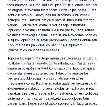
tāds kantoris, kur regulāri tiktu piesūtīti tikai oficiāli cirkulāri
no augstākstāvošām instancēm. Redakcijas pasts — tas
šobrīd ir sirsnīgu, labvēlības un uzticības pilnu vēstuļu
sakopojums. Dažreiz pat grūti pateikt, kurš kuru informē
vairāk — laikraksts lasītājus vai lasītājs laikrakstu.
Iepriekšējā vēstuļu apskatā bija runa par to, kāda satura
vēstules redakcijas gaida. Jāatzīst, ka aizvadītās nedēļas
sūtījumi iepriecina ar savu pārdomātību, domas aktualitāti.
Kopumā pasts papildinājies par 1114 sūtījumiem.
Ielūkosimies kaut dažās vēstulēs.
Topošā filologa Ginta Jegermaņa vēstule sākas ar uzrunu
«Labdien, «Pasta taša»!». Gints raksta, ka «Pasta taša»
viņam asociējoties ar kaut ko ļoti jauku un labu pagājušā
gadsimta latviešu avīžniecībā. Tālāk viņš analizē tās
laikraksta publikācijas, kurās runāts par vēstures
mācīšanu skolās. Kaut arī mācību gads jau beidzies, klāt
eksāmenu un izlaidumu laiks, skolas tematika apcerēta
vairākās vēstulēs. Tas arī ir likumsakarīgi, jo tieši izglītības
sistēmā pirmām kārtām vajadzētu atspoguļoties tām
pārvērtībām, kuras šobrīd gaida sabiedrība. Taču izrādās,