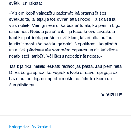
svētki, un raksta:
«Visiem kopā vajadzētu padomāt, kā organizēt šos
svētkus tā, lai atļauja tos svinēt attaisnotos. Tā skaisti lai
viss notiek. Vienīgi nezinu, kā būs ar to alu, ko piemin Līgo
dziesmās. Nebūtu jau arī slikti, ja kādā krievu laikrakstā
kaut ko publicētu par šiem svētkiem, lai arī citu tautību
ļaudis izprastu šo svētku gaisotni. Nepatīkami, ka pilsētā
atkal tiek pārdotas tās sombrēro cepures un citi šai dienai
neatbilstoši atribūti. Vēl lūdzu nededzināt riepas.»
Tas bija tikai neliels ieskats redakcijas pastā. Jau pieminētā
D. Elsberga spriež, ka «agrāk cilvēki ar savu rūpi gāja uz
baznīcu, bet tagad sapratni meklē pie rakstniekiem un
žurnālistiem».
V. VIZULE
Kategorija
:
Avīžraksti