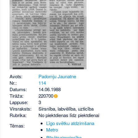
Avots:
Padomju Jaunatne
Nr.:
114
Datums:
14.06.1988
Tirāža:
220700
Lappuse:
3
Virsraksts:
Sirsnība, labvēlība, uzticība
Rubrika:
No piektdienas līdz piektdienai
Līgo svētku atdzimšana
Tēmas:
Metro
Pilsētsaimniecība