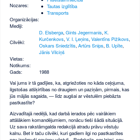
Nozares:
Tautas izglītība
Transports
Organizācijas:
Mediji:
D. Elsberga
,
Gints Jegermanis
,
K.
Kurčenkovs
,
V. I. Ļeņins
,
Valentīns Pižikovs
,
Cilvēki:
Oskars Sniedzītis
,
Artūrs Snips
,
B. Upīte
,
Jānis Vilciņš
Vietas:
Notikums:
Gads:
1988
Vai jums ir tā gadījies, ka, atgriežoties no kāda ceļojuma,
ilgstošas atšķirtības no draugiem un paziņām, pirmais, kas
jūs mājās sagaida, — līdz augšai ar vēstulēm piebāzta
pastkastīte?
Aizvadītajā nedēļā, kad darbā ierados pēc vairākiem
attālākiem komandējumiem, nonācu tieši šādā situācijā.
Uz sava rakstāmgalda redakcijā atradu prāvu vēstuļu
kalnu. Bet ir taču cilvēki, kuri gadiem ilgi no pastkastītes
nav izņēmuši nevienu vēstuli... Redakcija, par laimi, nav