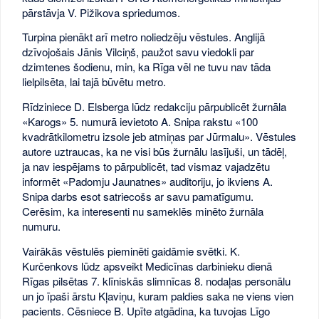
pārstāvja V. Pižikova spriedumos.
Turpina pienākt arī metro noliedzēju vēstules. Anglijā
dzīvojošais Jānis Vilciņš, paužot savu viedokli par
dzimtenes šodienu, min, ka Rīga vēl ne tuvu nav tāda
lielpilsēta, lai tajā būvētu metro.
Rīdziniece D. Elsberga lūdz redakciju pārpublicēt žurnāla
«Karogs» 5. numurā ievietoto A. Snipa rakstu «100
kvadrātkilometru izsole jeb atmiņas par Jūrmalu». Vēstules
autore uztraucas, ka ne visi būs žurnālu lasījuši, un tādēļ,
ja nav iespējams to pārpublicēt, tad vismaz vajadzētu
informēt «Padomju Jaunatnes» auditoriju, jo ikviens A.
Snipa darbs esot satriecošs ar savu pamatīgumu.
Cerēsim, ka interesenti nu sameklēs minēto žurnāla
numuru.
Vairākās vēstulēs pieminēti gaidāmie svētki. K.
Kurčenkovs lūdz apsveikt Medicīnas darbinieku dienā
Rīgas pilsētas 7. klīniskās slimnīcas 8. nodaļas personālu
un jo īpaši ārstu Kļaviņu, kuram paldies saka ne viens vien
pacients. Cēsniece B. Upīte atgādina, ka tuvojas Līgo