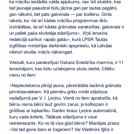
ka mācību iestādēs valda apjukums, nav īsti skaidrs, kas
tad jaunajai paaudzei būtu jāzina gan par tautas pagātni,
gan nākotni, bet pats galvenais — par šodienu. Gints
raksta, ka «lai arī kādas mācību programmas tiktu
izstrādātas, lai arī kādas grāmatas sarakstītas, galvenais ir
un paliek paša skolotāja stāstījums». Viņš ierosina
redakcijā sarīkot «apaļo galdu», kurā LPSR Tautas
izglītības ministrijas darbinieki apspriestu, kā Latvijas
vēsturi skolās mācīs nākamgad.
Vēstulē, kuru parakstījusi Oskara Sniedzīša mamma, ir 11
ierosinājumi, kas būtu uzlabojams skolu darbā. Citēšu
vienu no tiem:
«Nepieciešama pilnīgi jauna, pārstrādāta lasāmā grāmata
pirmklasniekiem. Kā piemēru gribu minēt stāstiņus
nodalījumā par V. I. Ļeņinu. Vienā no tiem aprakstīts, kā
bērnu nama bērni lauž govīm zarus, jo kolhozam ir
grūtības ar lopbarību. Garām brauc Ļeņins automašīnā,
kuru vada šoferis. Tālākais stāstījums ir visai
neinteresants. Ko no tā visa gūst bērns? Manējais prasa:
«Vai tad govis baro ar žagariem? Vai Vladimirs Iļjičs ir