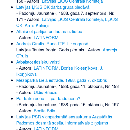
168
- Autors:
Latvijas ĻKJS Centrālā Komiteja
Latvijas ĻKJS CK darba grupa piedāvā
«Padomju Jaunatne», 1988. gada 7. septembris, Nr.
171
- Autors:
Latvijas ĻKJS Centrālā Komiteja, LĻKJS
CK
,
Arnis Kalniņš
Attaisnot partijas un tautas uzticību
- Autors:
LATINFORM
Andrejs Cīrulis. Runa LTF 1. kongresā
Latvijas Tautas fronte. Gads pirmais - Autors:
Andrejs
Cīrulis
Atbalstot tiesisku valsti
- Autors:
LATINFORM
,
Boriss Koļesņikovs
,
J.
Ikoņņikovs
Mežaparka Lielā estrāde. 1988. gada 7. oktobris
«Padomju Jaunatne», 1988. gada 11. oktobris, Nr. 193
- Autors:
Uldis Briedis
Par katru cenu — par kādu cenu?
«Padomju Jaunatne», 1988. gada 15. oktobris, Nr. 197
- Autors:
Benita Brila
Latvijas PSR vienpadsmitā sasaukuma Augstākās
Padomes desmitā sesija. Informatīvais ziņojums
- Autors:
LATINFORM