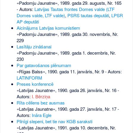
«Padomju Jaunatne», 1989. gada 29. augusts, Nr. 165
- Autors:
Latvijas Tautas frontes Domes valde (LTF
Domes valde, LTF valde)
,
PSRS tautas deputāti
,
LPSR
AP deputāti
Aicinājums Latvijas komunistiem
«Padomju Jaunatne», 1989. gada 30. novembris, Nr.
229
Lasītāju zināšanai
«Padomju Jaunatne», 1989. gada 1. decembris, Nr.
230
Par gatavošanos plēnumam
«Rīgas Balss», 1990. gada 11. janvāris, Nr. 9
- Autors:
LATINFORM
Preses konferencē
«Latvijas Jaunatne», 1990. gada 26. janvāris, Nr. 16
-
Autors:
I. Bērziņa
Rīta cēliens bez ausmas
«Latvijas Jaunatne», 1990. gada 27. janvāris, Nr. 17
-
Autors:
Ināra Egle
Pilnīgi slepeni, bet tie nav KGB saraksti
«Latvijas Jaunatne», 1991. gada 10. decembris, Nr.