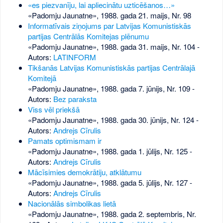
«es piezvanīju, lai apliecinātu uzticēšanos…»
«Padomju Jaunatne», 1988. gada 21. maijs, Nr. 98
Informatīvais ziņojums par Latvijas Komunistiskās
partijas Centrālās Komitejas plēnumu
«Padomju Jaunatne», 1988. gada 31. maijs, Nr. 104
-
Autors:
LATINFORM
Tikšanās Latvijas Komunistiskās partijas Centrālajā
Komitejā
«Padomju Jaunatne», 1988. gada 7. jūnijs, Nr. 109
-
Autors:
Bez paraksta
Viss vēl priekšā
«Padomju Jaunatne», 1988. gada 30. jūnijs, Nr. 124
-
Autors:
Andrejs Cīrulis
Pamats optimismam ir
«Padomju Jaunatne», 1988. gada 1. jūlijs, Nr. 125
-
Autors:
Andrejs Cīrulis
Mācīsimies demokrātiju, atklātumu
«Padomju Jaunatne», 1988. gada 5. jūlijs, Nr. 127
-
Autors:
Andrejs Cīrulis
Nacionālās simbolikas lietā
«Padomju Jaunatne», 1988. gada 2. septembris, Nr.