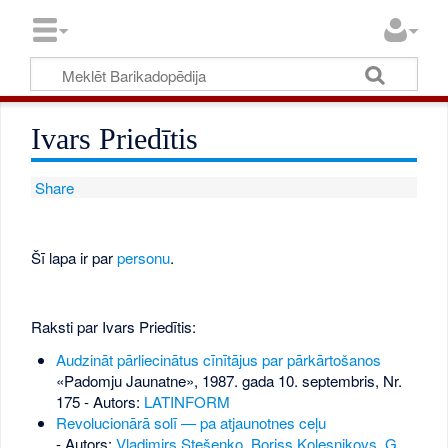
Ivars Priedītis
Share
Šī lapa ir par
personu
.
Raksti par Ivars Priedītis:
Audzināt pārliecinātus cīnītājus par pārkārtošanos
«Padomju Jaunatne», 1987. gada 10. septembris, Nr.
175
- Autors:
LATINFORM
Revolucionārā solī — pa atjaunotnes ceļu
- Autors:
Vladimirs Stešenko
,
Boriss Koļesņikovs
,
G.