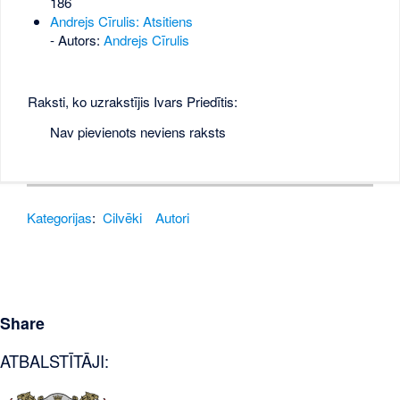
186
Andrejs Cīrulis: Atsitiens
- Autors:
Andrejs Cīrulis
Raksti, ko uzrakstījis Ivars Priedītis:
Nav pievienots neviens raksts
Kategorijas
:
Cilvēki
Autori
Share
ATBALSTĪTĀJI: