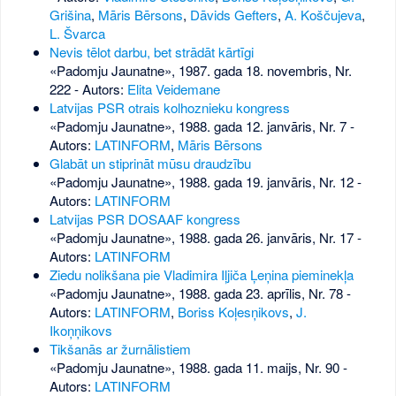
Grišina
,
Māris Bērsons
,
Dāvids Gefters
,
A. Koščujeva
,
L. Švarca
Nevis tēlot darbu, bet strādāt kārtīgi
«Padomju Jaunatne», 1987. gada 18. novembris, Nr.
222
- Autors:
Elita Veidemane
Latvijas PSR otrais kolhoznieku kongress
«Padomju Jaunatne», 1988. gada 12. janvāris, Nr. 7
-
Autors:
LATINFORM
,
Māris Bērsons
Glabāt un stiprināt mūsu draudzību
«Padomju Jaunatne», 1988. gada 19. janvāris, Nr. 12
-
Autors:
LATINFORM
Latvijas PSR DOSAAF kongress
«Padomju Jaunatne», 1988. gada 26. janvāris, Nr. 17
-
Autors:
LATINFORM
Ziedu nolikšana pie Vladimira Iļjiča Ļeņina pieminekļa
«Padomju Jaunatne», 1988. gada 23. aprīlis, Nr. 78
-
Autors:
LATINFORM
,
Boriss Koļesņikovs
,
J.
Ikoņņikovs
Tikšanās ar žurnālistiem
«Padomju Jaunatne», 1988. gada 11. maijs, Nr. 90
-
Autors:
LATINFORM