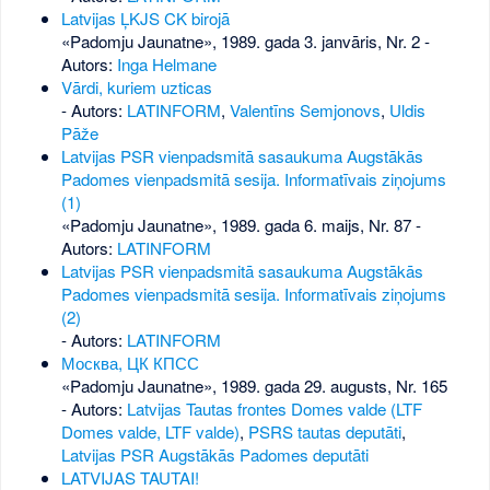
Latvijas ĻKJS CK birojā
«Padomju Jaunatne», 1989. gada 3. janvāris, Nr. 2
-
Autors:
Inga Helmane
Vārdi, kuriem uzticas
- Autors:
LATINFORM
,
Valentīns Semjonovs
,
Uldis
Pāže
Latvijas PSR vienpadsmitā sasaukuma Augstākās
Padomes vienpadsmitā sesija. Informatīvais ziņojums
(1)
«Padomju Jaunatne», 1989. gada 6. maijs, Nr. 87
-
Autors:
LATINFORM
Latvijas PSR vienpadsmitā sasaukuma Augstākās
Padomes vienpadsmitā sesija. Informatīvais ziņojums
(2)
- Autors:
LATINFORM
Москва, ЦК КПСС
«Padomju Jaunatne», 1989. gada 29. augusts, Nr. 165
- Autors:
Latvijas Tautas frontes Domes valde (LTF
Domes valde, LTF valde)
,
PSRS tautas deputāti
,
Latvijas PSR Augstākās Padomes deputāti
LATVIJAS TAUTAI!