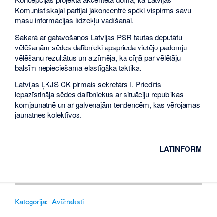
Komunistiskajai partijai jākoncentrē spēki vispirms savu
masu informācijas līdzekļu vadīšanai.
Sakarā ar gatavošanos Latvijas PSR tautas deputātu
vēlēšanām sēdes dalībnieki apsprieda vietējo padomju
vēlēšanu rezultātus un atzīmēja, ka cīņā par vēlētāju
balsīm nepieciešama elastīgāka taktika.
Latvijas ĻKJS CK pirmais sekretārs I. Priedītis
iepazīstināja sēdes dalībniekus ar situāciju republikas
komjaunatnē un ar galvenajām tendencēm, kas vērojamas
jaunatnes kolektīvos.
LATINFORM
Kategorija
:
Avīžraksti