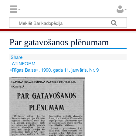
Par gatavošanos plēnumam
Share
LATINFORM
«Rīgas Balss», 1990. gada 11. janvāris, Nr. 9