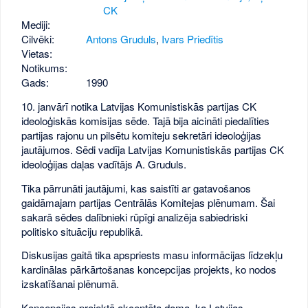
CK
Mediji:
Cilvēki:
Antons Gruduls
,
Ivars Priedītis
Vietas:
Notikums:
Gads:
1990
10. janvārī notika Latvijas Komunistiskās partijas CK
ideoloģiskās komisijas sēde. Tajā bija aicināti piedalīties
partijas rajonu un pilsētu komiteju sekretāri ideoloģijas
jautājumos. Sēdi vadīja Latvijas Komunistiskās partijas CK
ideoloģijas daļas vadītājs A. Gruduls.
Tika pārrunāti jautājumi, kas saistīti ar gatavošanos
gaidāmajam partijas Centrālās Komitejas plēnumam. Šai
sakarā sēdes dalībnieki rūpīgi analizēja sabiedriski
politisko situāciju republikā.
Diskusijas gaitā tika apspriests masu informācijas līdzekļu
kardinālas pārkārtošanas koncepcijas projekts, ko nodos
izskatīšanai plēnumā.
Koncepcijas projektā akcentēta doma, ka Latvijas