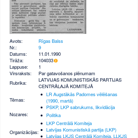
Avots:
Rīgas Balss
Nr.:
9
Datums:
11.01.1990
Tirāža:
104033
Lappuse:
1
Virsraksts:
Par gatavošanos plēnumam
LATVIJAS KOMUNISTISKĀS PARTIJAS
Rubrika:
CENTRĀLAJĀ KOMITEJĀ
LR Augstākās Padomes vēlēšanas
Tēmas:
(1990, martā)
PSKP, LKP sabrukums, likvidācija
Nozares:
Politika
LKP Centrālā Komiteja
Latvijas Komunistiskā partija (LKP)
Organizācijas:
Latvijas ĻKJS Centrālā Komiteja, LĻKJS