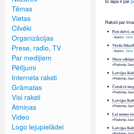
Šī lapa ir par
p
Tēmas
Vietas
Raksti par Ima
Cilvēki
Pats dzīvē, 
Organizācijas
- Autors:
Jānis
Vārda līdzat
Prese, radio, TV
- Autors:
Jānis
Par medijiem
Maza atkāpe 
Pētījumi
«Padomju Jauna
Latvijas Kul
Interneta raksti
«Padomju Jauna
Grāmatas
Čatokvā tur
«Padomju Jauna
Visi raksti
Latvijas Kul
Atmiņas
«Padomju Jauna
Lai mums iz
Video
«Padomju Jauna
Logo lejupielādei
Latvijas Kul
«Padomju Jauna