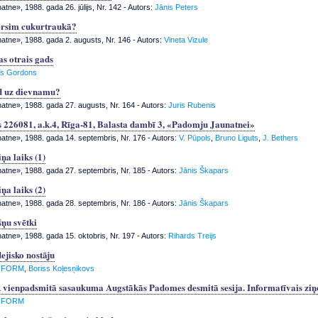
tne», 1988. gada 26. jūlijs, Nr. 142
- Autors:
Jānis Peters
ērsim cukurtraukā?
tne», 1988. gada 2. augusts, Nr. 146
- Autors:
Vineta Vizule
s otrais gads
s Gordons
d uz dievnamu?
tne», 1988. gada 27. augusts, Nr. 164
- Autors:
Juris Rubenis
s 226081, a.k.4, Rīga-81, Balasta dambī 3, «Padomju Jaunatnei»
tne», 1988. gada 14. septembris, Nr. 176
- Autors:
V. Pūpols
,
Bruno Liguts
,
J. Bethers
iņa laiks (1)
tne», 1988. gada 27. septembris, Nr. 185
- Autors:
Jānis Škapars
iņa laiks (2)
tne», 1988. gada 28. septembris, Nr. 186
- Autors:
Jānis Škapars
šņu svētki
tne», 1988. gada 15. oktobris, Nr. 197
- Autors:
Rihards Treijs
ejisko nostāju
NFORM
,
Boriss Koļesņikovs
 vienpadsmitā sasaukuma Augstākās Padomes desmitā sesija. Informatīvais zi
NFORM