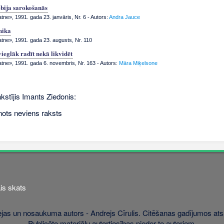
ebija sarokošanās
tne», 1991. gada 23. janvāris, Nr. 6
- Autors:
Andra Jauce
nika
atne», 1991. gada 23. augusts, Nr. 110
ieglāk radīt nekā likvidēt
atne», 1991. gada 6. novembris, Nr. 163
- Autors:
Māra Miķelsone
kstījis Imants Ziedonis:
nots neviens raksts
is skats
jas un nosaukuma autors - Andrejs Cīrulis. Citēšanas gadījumos atsa
Publicēto materiālu autortiesības pieder to autoriem.