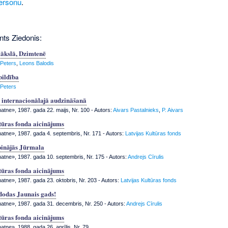
ersonu
.
nts Ziedonis:
mākslā, Dzimtenē
 Peters
,
Leons Balodis
bildība
 Peters
internacionālajā audzināšanā
tne», 1987. gada 22. maijs, Nr. 100
- Autors:
Aivars Pastalnieks
,
P. Aivars
tūras fonda aicinājums
tne», 1987. gada 4. septembris, Nr. 171
- Autors:
Latvijas Kultūras fonds
pinājās Jūrmala
tne», 1987. gada 10. septembris, Nr. 175
- Autors:
Andrejs Cīrulis
tūras fonda aicinājums
tne», 1987. gada 23. oktobris, Nr. 203
- Autors:
Latvijas Kultūras fonds
dodas Jaunais gads!
tne», 1987. gada 31. decembris, Nr. 250
- Autors:
Andrejs Cīrulis
tūras fonda aicinājums
tne», 1988. gada 26. aprīlis, Nr. 79