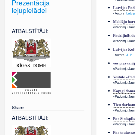
Prezentācija
Latvijas Pado
lejupielādei
- Autors:
Latvi
Meklēju har
«Padomju Jauna
ATBALSTĪTĀJI:
Padziļināt d
«Padomju Jauna
Latvijas Kul
- Autors:
J. P.
«es piezvanī
«Padomju Jauna
Vēstule «Pad
«Padomju Jauna
Kopīgi domāt
«Padomju Jauna
Ticu darbam
Share
«Padomju Jauna
ATBALSTĪTĀJI:
Par Sirdspil
«Padomju Jauna
Par tautas so