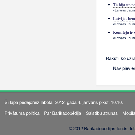
Tā bija un n
«Latvijas Jauna
Latvijas hro
«Latvijas Jaun
Komiteju ir v
«Latvijas Jaun
Raksti, ko uzra
Nav pievie
Šī lapa pēdējoreiz labota: 2012. gada 4. janvāris plkst. 10.10.
Privātuma politika
Par Barikadopēdija
Saistību atrunas
Mobila
© 2012 Barikadopēdijas fonds. Ide