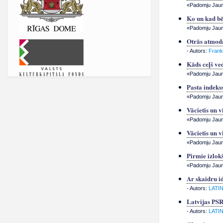
«Padomju Jauna
Ko un kad b
«Padomju Jauna
Otrās atmoda
- Autors:
Frank
Kāds ceļš ve
«Padomju Jauna
Pasta indeks
«Padomju Jauna
Vācietis un v
«Padomju Jauna
Vācietis un v
«Padomju Jauna
Pirmie izlok
«Padomju Jauna
Ar skaidru id
- Autors:
LATI
Latvijas PSR
- Autors:
LATI