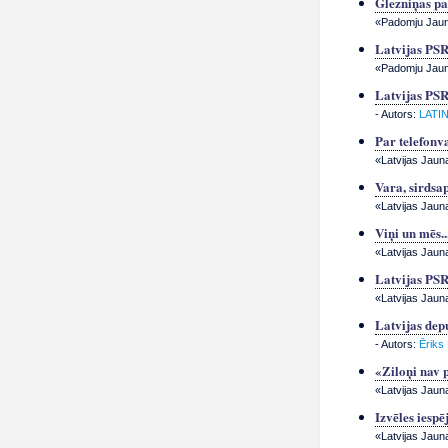
Glezniņas pa
«Padomju Jauna
Latvijas PSR
«Padomju Jauna
Latvijas PSR
- Autors:
LATI
Par telefonva
«Latvijas Jauna
Vara, sirdsap
«Latvijas Jauna
Viņi un mēs..
«Latvijas Jauna
Latvijas PSR 
«Latvijas Jaun
Latvijas dep
- Autors:
Ēriks
«Ziloņi nav 
«Latvijas Jauna
Izvēles iespē
«Latvijas Jauna