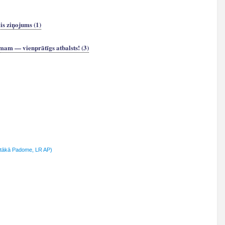
s ziņojums (1)
am — vienprātīgs atbalsts! (3)
stākā Padome, LR AP)