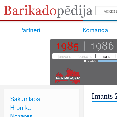
Partneri
Komanda
janvāris
februāris
marts
Helsinki-86
Imants 
Sākumlapa
Hronika
Nozares