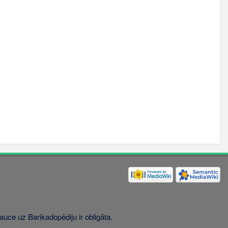
uce uz Barikadopēdiju ir obligāta.