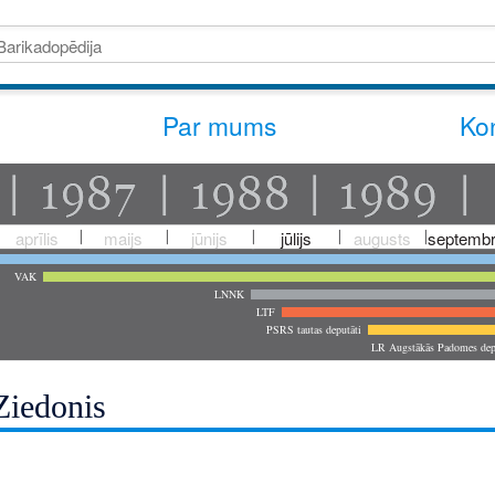
Par mums
Kon
aprīlis
maijs
jūnijs
jūlijs
augusts
septembr
VAK
LNNK
LTF
PSRS tautas deputāti
LR Augstākās Padomes dep
Ziedonis