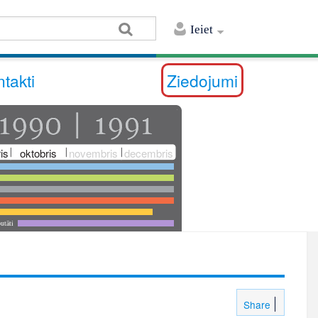
Ieiet
takti
Ziedojumi
is
oktobris
novembris
decembris
utāti
Share