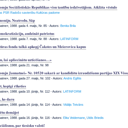
mju Sociālistiskās Republikas visu tautību iedzīvotājiem. Atklāta vēstule
jas PSR Radošo savienību Kultūras padome
moniju. Neatrodu. Sāp
tne», 1988. gada 4. maijs, Nr. 85
- Autors:
Benita Brila
emokratizāciju, audzināt patriotus
tne», 1988. gada 7. maijs, Nr. 88
- Autors:
LATINFORM
tūras fonda talkā apkopj Čakstes un Meierovica kapus
ju, lai apliecinātu uzticēšanos…»
tne», 1988. gada 21. maijs, Nr. 98
omju Jaunatnei» Nr. 10520 sakarā ar kandidātu izraudzīšanu partijas XIX Viss
tne», 1988. gada 27. maijs, Nr. 102
- Autors:
Andris Eglītis
, kopīgi rīkoties
tne», 1988. gada 10. jūnijs, Nr. 112
- Autors:
LATINFORM
, ko daru
tne», 1988. gada 14. jūnijs, Nr. 114
- Autors:
Vitālijs Teivāns
sētu domājot
tne», 1988. gada 16. jūnijs, Nr. 116
- Autors:
Elita Veidemane
,
Uldis Briedis
ciālismu, par tiesisku valsti!