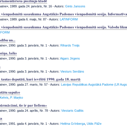
rlamentārieša piezīmju kladē
tne», 1989. gada 24. janvāris, Nr. 16
- Autors:
Gints Jansons
 vienpadsmitā sasaukuma Augstākās Padomes vienpadsmitā sesija. Informatīvai
tne», 1989. gada 6. maijs, Nr. 87
- Autors:
LATINFORM
 vienpadsmitā sasaukuma Augstākās Padomes vienpadsmitā sesija. Valodu likum
NFORM
dību un...
tne», 1990. gada 3. janvāris, Nr. 1
- Autors:
Rihards Treijs
ziņa, laiks
tne», 1990. gada 3. janvāris, Nr. 1
- Autors:
Aigars Jirgens
.
tne», 1990. gada 3. janvāris, Nr. 1
- Autors:
Viesturs Serdāns
tautas deputāti, kuri ievēlēti 1990. gada 18. martā
atne», 1990. gada 27. marts, Nr. 57
- Autors:
Latvijas Republikas Augstākā Padome (LR Aug
utātu sapulce
 Kehris
,
P. Maņko
pārmācāmi, tie ir par lieliem»
tne», 1990. gada 24. aprīlis, Nr. 78
- Autors:
Viestarts Gailītis
ja
tne», 1991. gada 4. janvāris, Nr. 1
- Autors:
Helēna Grīnberga
,
Uldis Pāže