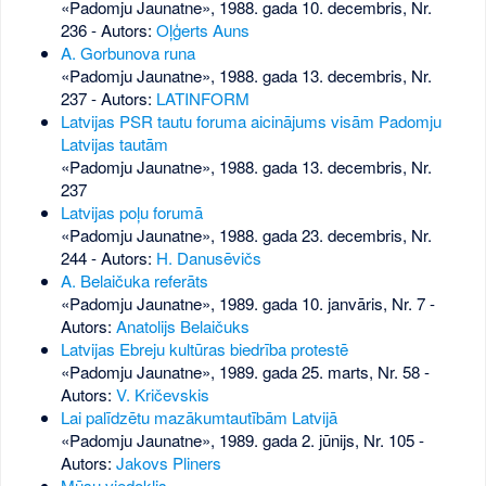
«Padomju Jaunatne», 1988. gada 10. decembris, Nr.
236
- Autors:
Oļģerts Auns
A. Gorbunova runa
«Padomju Jaunatne», 1988. gada 13. decembris, Nr.
237
- Autors:
LATINFORM
Latvijas PSR tautu foruma aicinājums visām Padomju
Latvijas tautām
«Padomju Jaunatne», 1988. gada 13. decembris, Nr.
237
Latvijas poļu forumā
«Padomju Jaunatne», 1988. gada 23. decembris, Nr.
244
- Autors:
H. Danusēvičs
A. Belaičuka referāts
«Padomju Jaunatne», 1989. gada 10. janvāris, Nr. 7
-
Autors:
Anatolijs Belaičuks
Latvijas Ebreju kultūras biedrība protestē
«Padomju Jaunatne», 1989. gada 25. marts, Nr. 58
-
Autors:
V. Kričevskis
Lai palīdzētu mazākumtautībām Latvijā
«Padomju Jaunatne», 1989. gada 2. jūnijs, Nr. 105
-
Autors:
Jakovs Pliners
Mūsu viedoklis