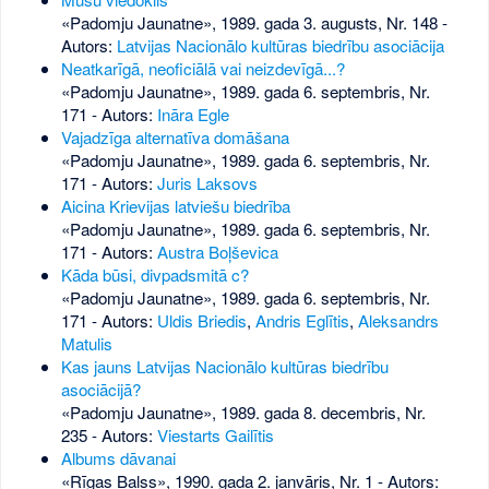
«Padomju Jaunatne», 1989. gada 3. augusts, Nr. 148
-
Autors:
Latvijas Nacionālo kultūras biedrību asociācija
Neatkarīgā, neoficiālā vai neizdevīgā...?
«Padomju Jaunatne», 1989. gada 6. septembris, Nr.
171
- Autors:
Ināra Egle
Vajadzīga alternatīva domāšana
«Padomju Jaunatne», 1989. gada 6. septembris, Nr.
171
- Autors:
Juris Laksovs
Aicina Krievijas latviešu biedrība
«Padomju Jaunatne», 1989. gada 6. septembris, Nr.
171
- Autors:
Austra Boļševica
Kāda būsi, divpadsmitā c?
«Padomju Jaunatne», 1989. gada 6. septembris, Nr.
171
- Autors:
Uldis Briedis
,
Andris Eglītis
,
Aleksandrs
Matulis
Kas jauns Latvijas Nacionālo kultūras biedrību
asociācijā?
«Padomju Jaunatne», 1989. gada 8. decembris, Nr.
235
- Autors:
Viestarts Gailītis
Albums dāvanai
«Rīgas Balss», 1990. gada 2. janvāris, Nr. 1
- Autors: