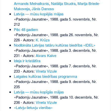
Armands Melnalksnis
,
Natālija Skudra
,
Marija Briede-
Makoveja
,
Jānis Danoss
Latvija — mūsu kopējās mājas
«Padomju Jaunatne», 1988. gada 5. novembris, Nr.
212
Pēc 48 gadiem
«Padomju Jaunatne», 1988. gada 26. novembris, Nr.
226
- Autors:
K. Krūzs
Nodibināta Latvijas tatāru kultūras biedrība «IDEL»
«Padomju Jaunatne», 1988. gada 3. decembris, Nr.
231
- Autors:
Aivars Kalve
Ideja ir kristāltīra
«Padomju Jaunatne», 1988. gada 7. decembris, Nr.
233
- Autors:
Vineta Vizule
Latgales kultūras biedrības programma
«Padomju Jaunatne», 1988. gada 9. decembris, Nr.
235
Latvija — mūsu kopīgās mājas
«Padomju Jaunatne», 1988. gada 10. decembris, Nr.
236
- Autors:
Vineta Vizule
«Latvju-lietuvju vienība»