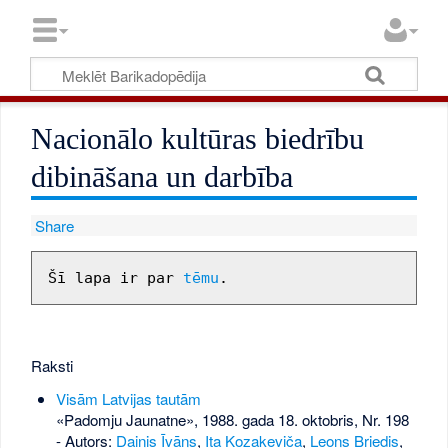
Nacionālo kultūras biedrību
dibināšana un darbība
Share
Šī lapa ir par 
tēmu
Raksti
Visām Latvijas tautām
«Padomju Jaunatne», 1988. gada 18. oktobris, Nr. 198
- Autors:
Dainis Īvāns
,
Ita Kozakeviča
,
Leons Briedis
,