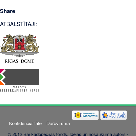
Share
ATBALSTĪTĀJI:
Konfidencialitāte
Darbvirsma
© 2012 Barikadopēdijas fonds. Idejas un nosaukuma autors -