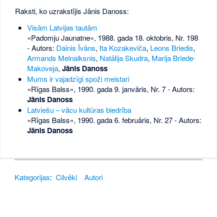
Raksti, ko uzrakstījis Jānis Danoss:
Visām Latvijas tautām
«Padomju Jaunatne», 1988. gada 18. oktobris, Nr. 198
- Autors:
Dainis Īvāns
,
Ita Kozakeviča
,
Leons Briedis
,
Armands Melnalksnis
,
Natālija Skudra
,
Marija Briede-
Makoveja
,
Jānis Danoss
Mums ir vajadzīgi spoži meistari
«Rīgas Balss», 1990. gada 9. janvāris, Nr. 7
- Autors:
Jānis Danoss
Latviešu – vācu kultūras biedrība
«Rīgas Balss», 1990. gada 6. februāris, Nr. 27
- Autors:
Jānis Danoss
Kategorijas
:
Cilvēki
Autori