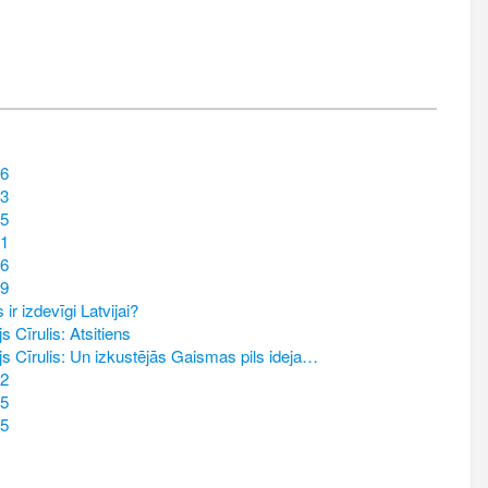
6
3
5
1
6
9
s ir izdevīgi Latvijai?
s Cīrulis: Atsitiens
s Cīrulis: Un izkustējās Gaismas pils ideja…
2
5
5