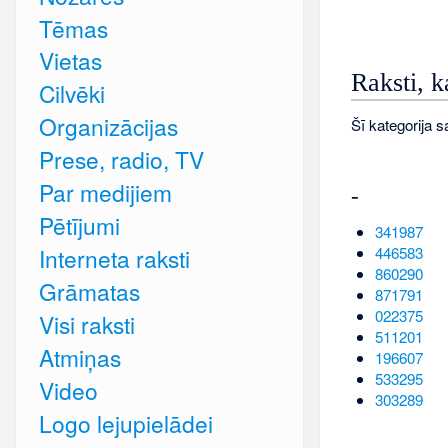
Tēmas
Vietas
Raksti, k
Cilvēki
Organizācijas
Šī kategorija s
Prese, radio, TV
Par medijiem
-
Pētījumi
341987
446583
Interneta raksti
860290
Grāmatas
871791
022375
Visi raksti
511201
Atmiņas
196607
533295
Video
303289
Logo lejupielādei