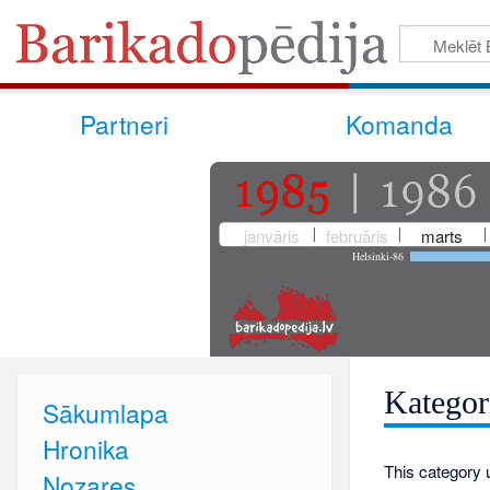
Partneri
Komanda
janvāris
februāris
marts
Helsinki-86
Kategori
Sākumlapa
Hronika
This category 
Nozares