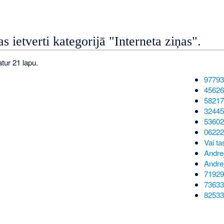
as ietverti kategorijā "Interneta ziņas".
atur 21 lapu.
97793
45626
58217
32445
53602
06222
Vai ta
Andrej
Andrej
71929
73633
82533