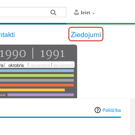
Ieiet
takti
Ziedojumi
is
oktobris
novembris
decembris
utāti
Palīdzība