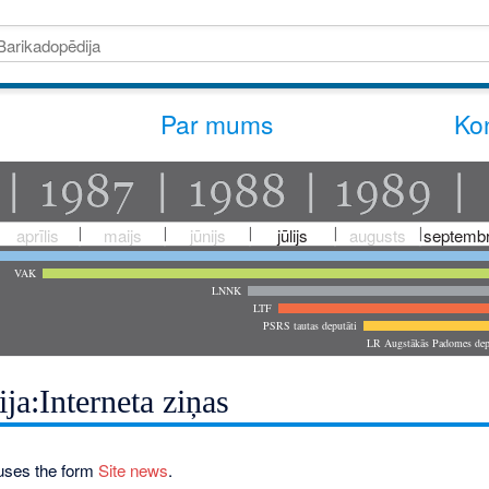
Par mums
Kon
aprīlis
maijs
jūnijs
jūlijs
augusts
septembr
VAK
LNNK
LTF
PSRS tautas deputāti
LR Augstākās Padomes dep
ja:Interneta ziņas
uses the form
Site news
.