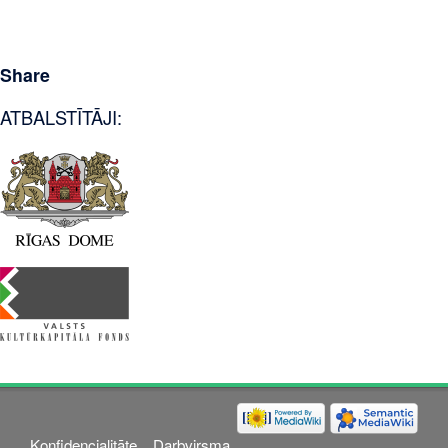
Share
ATBALSTĪTĀJI:
Konfidencialitāte
Darbvirsma