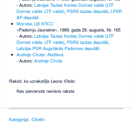
- Autors:
Latvijas Tautas frontes Domes valde (LTF
Domes valde, LTF valde)
,
PSRS tautas deputāti
,
LPSR
AP deputāti
Москва, ЦК КПСС
«Padomju Jaunatne», 1989. gada 29. augusts, Nr. 165
- Autors:
Latvijas Tautas frontes Domes valde (LTF
Domes valde, LTF valde)
,
PSRS tautas deputāti
,
Latvijas PSR Augstākās Padomes deputāti
Andrejs Cīrulis: Atsitiens
- Autors:
Andrejs Cīrulis
Raksti, ko uzrakstījis Leons Vītols:
Nav pievienots neviens raksts
Kategorija
:
Cilvēki