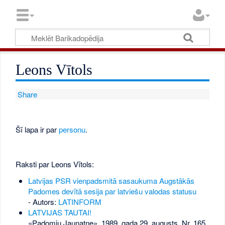
Leons Vītols
Share
Šī lapa ir par
personu
.
Raksti par Leons Vītols:
Latvijas PSR vienpadsmitā sasaukuma Augstākās
Padomes devītā sesija par latviešu valodas statusu
- Autors:
LATINFORM
LATVIJAS TAUTAI!
«Padomju Jaunatne», 1989. gada 29. augusts, Nr. 165