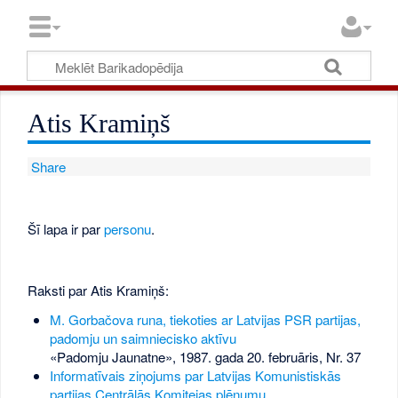
Atis Kramiņš
Share
Šī lapa ir par
personu
.
Raksti par Atis Kramiņš:
M. Gorbačova runa, tiekoties ar Latvijas PSR partijas,
padomju un saimniecisko aktīvu
«Padomju Jaunatne», 1987. gada 20. februāris, Nr. 37
Informatīvais ziņojums par Latvijas Komunistiskās
partijas Centrālās Komitejas plēnumu