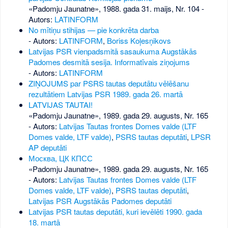
«Padomju Jaunatne», 1988. gada 31. maijs, Nr. 104
-
Autors:
LATINFORM
No mītiņu stihijas — pie konkrēta darba
- Autors:
LATINFORM
,
Boriss Koļesņikovs
Latvijas PSR vienpadsmitā sasaukuma Augstākās
Padomes desmitā sesija. Informatīvais ziņojums
- Autors:
LATINFORM
ZIŅOJUMS par PSRS tautas deputātu vēlēšanu
rezultātiem Latvijas PSR 1989. gada 26. martā
LATVIJAS TAUTAI!
«Padomju Jaunatne», 1989. gada 29. augusts, Nr. 165
- Autors:
Latvijas Tautas frontes Domes valde (LTF
Domes valde, LTF valde)
,
PSRS tautas deputāti
,
LPSR
AP deputāti
Москва, ЦК КПСС
«Padomju Jaunatne», 1989. gada 29. augusts, Nr. 165
- Autors:
Latvijas Tautas frontes Domes valde (LTF
Domes valde, LTF valde)
,
PSRS tautas deputāti
,
Latvijas PSR Augstākās Padomes deputāti
Latvijas PSR tautas deputāti, kuri ievēlēti 1990. gada
18. martā