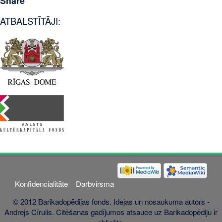
Share
ATBALSTĪTĀJI:
Konfidencialitāte
Darbvirsma
© 2012 Barikadopēdijas fonds. Idejas un nosaukuma autors -
Andrejs Cīrulis. Citēšanas gadījumos atsauce uz Barikadopēdiju ir