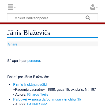
Jānis Blaževičs
Share
Šī lapa ir par
personu
.
Raksti par Jānis Blaževičs:
Pirmie izlokšņu svētki
«Padomju Jaunatne», 1988. gada 15. oktobris, Nr. 197
- Autors:
Rihards Treijs
Pārbūvei — mūsu darbu, mūsu vienotību (II)
- Autors:
LATINFORM