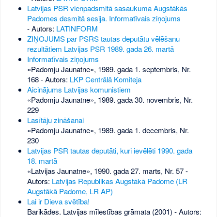
Latvijas PSR vienpadsmitā sasaukuma Augstākās
Padomes desmitā sesija. Informatīvais ziņojums
- Autors:
LATINFORM
ZIŅOJUMS par PSRS tautas deputātu vēlēšanu
rezultātiem Latvijas PSR 1989. gada 26. martā
Informatīvais ziņojums
«Padomju Jaunatne», 1989. gada 1. septembris, Nr.
168
- Autors:
LKP Centrālā Komiteja
Aicinājums Latvijas komunistiem
«Padomju Jaunatne», 1989. gada 30. novembris, Nr.
229
Lasītāju zināšanai
«Padomju Jaunatne», 1989. gada 1. decembris, Nr.
230
Latvijas PSR tautas deputāti, kuri ievēlēti 1990. gada
18. martā
«Latvijas Jaunatne», 1990. gada 27. marts, Nr. 57
-
Autors:
Latvijas Republikas Augstākā Padome (LR
Augstākā Padome, LR AP)
Lai ir Dieva svētība!
Barikādes. Latvijas mīlestības grāmata (2001) - Autors: