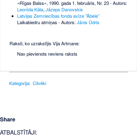
«Rīgas Balss», 1990. gada 1. februāris, Nr. 23
- Autors:
Leonīda Kāla
,
Jāzeps Danovskis
Latvijas Zemniecības fonda avīze ”Ābele”
Laikabiedru atmiņas - Autors:
Jānis Ūdris
Raksti, ko uzrakstījis Vija Artmane:
Nav pievienots neviens raksts
Kategorija
:
Cilvēki
Share
ATBALSTĪTĀJI: