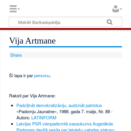
Vija Artmane
Share
Šī lapa ir par
personu
.
Raksti par Vija Artmane:
Padziļināt demokratizāciju, audzināt patriotus
«Padomju Jaunatne», 1988. gada 7. maijs, Nr. 88
-
Autors:
LATINFORM
Latvijas PSR vienpadsmitā sasaukuma Augstākās
Padomes devītā sesija par latviešu valodas statusu