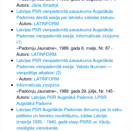
Autors:
Jānis Stradiņš
Latvijas PSR vienpadsmitā sasaukuma Augstākās
Padomes devītā sesija par latviešu valodas statusu
- Autors:
LATINFORM
Latvijas PSR vienpadsmitā sasaukuma Augstākās
Padomes vienpadsmitā sesija. Informatīvais ziņojums
(1)
«Padomju Jaunatne», 1989. gada 6. maijs, Nr. 87
-
Autors:
LATINFORM
Latvijas PSR vienpadsmitā sasaukuma Augstākās
Padomes vienpadsmitā sesija. Valodu likumam —
vienprātīgs atbalsts! (2)
- Autors:
LATINFORM
Informatīvais ziņojums
«Padomju Jaunatne», 1989. gada 29. jūlijs, Nr. 145
-
Autors:
Latvijas PSR Augstākā Padome, LPSR
Augstākā Padome
Latvijas PSR Augstākās Padomes lēmums par to seku
politisko un tiesisko novērtējumu, kādas Latvijai
izraisīja 1939. - 1940. gadā starp PSRS un Vāciju
noslēgtās vienošanās