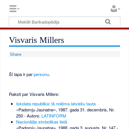
Visvaris Millers
Share
Šī lapa ir par
personu
.
Raksti par Visvaris Millers:
Iskolata republika: tā nolēma latviešu tauta
«Padomju Jaunatne», 1987. gada 31. decembris, Nr.
250
- Autors:
LATINFORM
Nacionālās simbolikas lietā
«Padomju Jaunatne», 1988. gada 3. augusts, Nr. 147
-