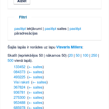
Filtri
paslēpt
iekļāvumi |
paslēpt
saites |
paslēpt
pāradresācijas
Šajās lapās ir norādes uz lapu
Visvaris Millers
:
Skatīt (iepriekšējos 50 | nākamos 50) (
20
|
50
|
100
|
250
|
500
vienā lapā).
133452
‎
(
← saites
)
084373
‎
(
← saites
)
493225
‎
(
← saites
)
Visi raksti
‎
(
← saites
)
367824
‎
(
← saites
)
936781
‎
(
← saites
)
275300
‎
(
← saites
)
953488
‎
(
← saites
)
685978
‎
(
← saites
)