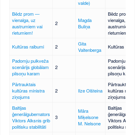
valde)
Bēdz prom —
Bēdz prom 
vienalga, uz
Magda
vienalga, uz
2
austrumiem vai
Buliņa
austrumiem v
rietumiem!
rietumiem!
Gita
Kultūras raibumi
2
Kultūras raib
Valtenberga
Padomju pulkveža
Padomju pul
scenārijs globālam
2
scenārijs glo
pilsoņu karam
pilsoņu kara
Pārtrauktais
Pārtrauktais
kultūras ministra
2
Ilze Olšteina
kultūras minis
ziņojums
ziņojums
Baltijas
Baltijas
Māra
ģenerālgubernators
ģenerālguber
3
Miķelsone
Viktors Alksnis grib
Viktors Alksni
M. Nelsone
politisku stabilitāti
politisku stabil