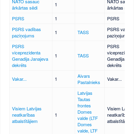
NATO sasauc
NATO sasau
1
ārkārtas sēdi
ārkārtas sēdi
PSRS
1
PSRS
PSRS vadības
PSRS vadība
1
TASS
paziņojums
paziņojums
PSRS
PSRS
viceprezidenta
viceprezident
1
TASS
Genadija Janajeva
Genadija Jan
dekrēts
dekrēts
Aivars
Vakar...
1
Vakar...
Pastalnieks
Latvijas
Tautas
frontes
Visiem Latvijas
Visiem Latvij
Domes
neatkarības
1
neatkarības
valde (LTF
atbalstītājiem
atbalstītājiem
Domes
valde, LTF