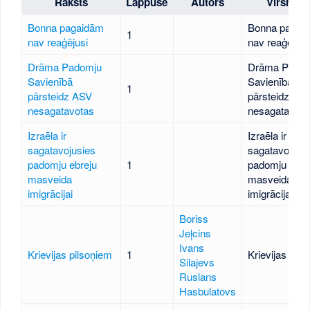
Raksts
Lappuse
Autors
Virsraks
Bonna pagaidām
Bonna pagai
1
nav reaģējusi
nav reaģējusi
Drāma Padomju
Drāma Pado
Savienībā
Savienībā
1
pārsteidz ASV
pārsteidz AS
nesagatavotas
nesagatavota
Izraēla ir
Izraēla ir
sagatavojusies
sagatavojusi
padomju ebreju
1
padomju ebre
masveida
masveida
imigrācijai
imigrācijai
Boriss
Jeļcins
Ivans
Krievijas pilsoņiem
1
Krievijas pils
Silajevs
Ruslans
Hasbulatovs