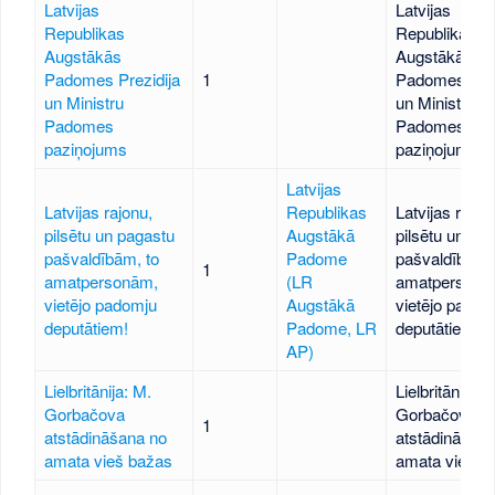
Latvijas
Latvijas
Republikas
Republikas
Augstākās
Augstākās
Padomes Prezidija
1
Padomes Prez
un Ministru
un Ministru
Padomes
Padomes
paziņojums
paziņojums
Latvijas
Latvijas rajonu,
Republikas
Latvijas rajon
pilsētu un pagastu
Augstākā
pilsētu un pa
pašvaldībām, to
Padome
pašvaldībām,
1
amatpersonām,
(LR
amatpersonā
vietējo padomju
Augstākā
vietējo padom
deputātiem!
Padome, LR
deputātiem!
AP)
Lielbritānija: M.
Lielbritānija: 
Gorbačova
Gorbačova
1
atstādināšana no
atstādināšan
amata vieš bažas
amata vieš b