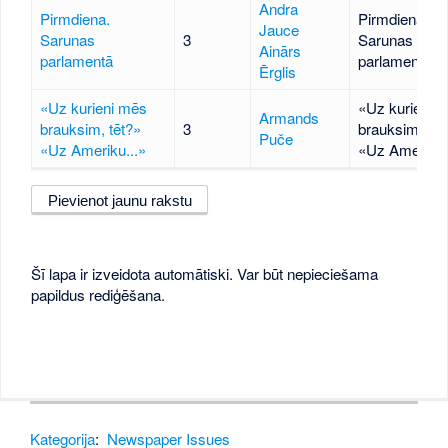
Andra
Pirmdiena.
Pirmdiena.
Jauce
Sarunas
3
Sarunas
Ainārs
parlamentā
parlamentā
Ērglis
«Uz kurieni mēs
«Uz kurieni 
Armands
brauksim, tēt?»
3
brauksim, tēt
Puče
«Uz Ameriku...»
«Uz Ameriku.
Pievienot jaunu rakstu
Šī lapa ir izveidota automātiski. Var būt nepieciešama
papildus rediģēšana.
Kategorija
:
Newspaper Issues