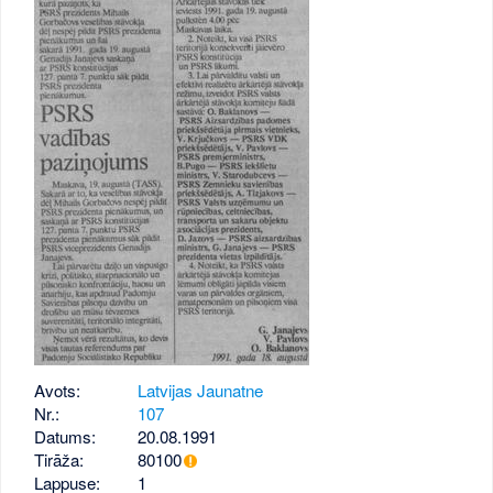
Avots:
Latvijas Jaunatne
Nr.:
107
Datums:
20.08.1991
Tirāža:
80100
Lappuse:
1