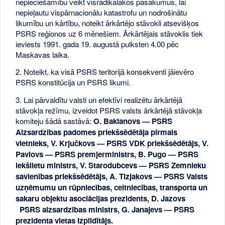
nepieciešamību veikt visradikālākos pasākumus, lai
nepieļautu vispārnacionālu katastrofu un nodrošinātu
likumību un kārtību, noteikt ārkārtējo stāvokli atsevišķos
PSRS reģionos uz 6 mēnešiem. Ārkārtējais stāvoklis tiek
ieviests 1991. gada 19. augustā pulksten 4.00 pēc
Maskavas laika.
2. Noteikt, ka visā PSRS teritorijā konsekventi jāievēro
PSRS konstitūcija un PSRS likumi.
3. Lai pārvaldītu valsti un efektīvi realizētu ārkārtējā
stāvokļa režīmu, izveidot PSRS valsts ārkārtējā stāvokļa
komiteju šādā sastāvā:
O. Baklanovs — PSRS
Aizsardzības padomes priekšsēdētāja pirmais
vietnieks, V. Krjučkovs — PSRS VDK priekšsēdētājs, V.
Pavlovs — PSRS premjerministrs, B. Pugo — PSRS
iekšlietu ministrs, V. Starodubcevs — PSRS Zemnieku
savienības priekšsēdētājs, A. Tizjakovs — PSRS Valsts
uzņēmumu un rūpniecības, celtniecības, transporta un
sakaru objektu asociācijas prezidents, D. Jazovs
PSRS aizsardzības ministrs, G. Janajevs — PSRS
prezidenta vietas izpildītājs.