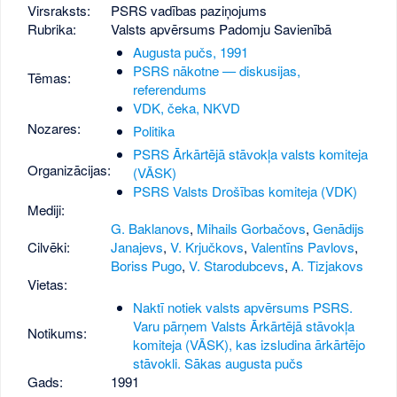
Virsraksts:
PSRS vadības paziņojums
Rubrika:
Valsts apvērsums Padomju Savienībā
Augusta pučs, 1991
PSRS nākotne — diskusijas,
Tēmas:
referendums
VDK, čeka, NKVD
Nozares:
Politika
PSRS Ārkārtējā stāvokļa valsts komiteja
Organizācijas:
(VĀSK)
PSRS Valsts Drošības komiteja (VDK)
Mediji:
G. Baklanovs
,
Mihails Gorbačovs
,
Genādijs
Cilvēki:
Janajevs
,
V. Krjučkovs
,
Valentīns Pavlovs
,
Boriss Pugo
,
V. Starodubcevs
,
A. Tizjakovs
Vietas:
Naktī notiek valsts apvērsums PSRS.
Varu pārņem Valsts Ārkārtējā stāvokļa
Notikums:
komiteja (VĀSK), kas izsludina ārkārtējo
stāvokli. Sākas augusta pučs
Gads:
1991