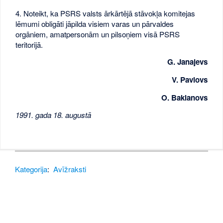
4. Noteikt, ka PSRS valsts ārkārtējā stāvokļa komitejas
lēmumi obligāti jāpilda visiem varas un pārvaldes
orgāniem, amatpersonām un pilsoņiem visā PSRS
teritorijā.
G. Janajevs
V. Pavlovs
O. Baklanovs
1991. gada 18. augustā
Kategorija
:
Avīžraksti