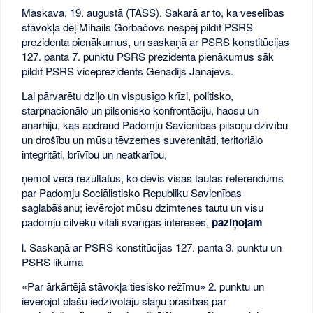
Maskava, 19. augustā (TASS). Sakarā ar to, ka veselības
stāvokļa dēļ Mihails Gorbačovs nespēj pildīt PSRS
prezidenta pienākumus, un saskaņā ar PSRS konstitūcijas
127. panta 7. punktu PSRS prezidenta pienākumus sāk
pildīt PSRS viceprezidents Genadijs Janajevs.
Lai pārvarētu dziļo un vispusīgo krīzi, politisko,
starpnacionālo un pilsonisko konfrontāciju, haosu un
anarhiju, kas apdraud Padomju Savienības pilsoņu dzīvību
un drošību un mūsu tēvzemes suverenitāti, teritoriālo
integritāti, brīvību un neatkarību,
ņemot vērā rezultātus, ko devis visas tautas referendums
par Padomju Sociālistisko Republiku Savienības
saglabāšanu; ievērojot mūsu dzimtenes tautu un visu
padomju cilvēku vitāli svarīgās interesēs,
paziņojam
l. Saskaņā ar PSRS konstitūcijas 127. panta 3. punktu un
PSRS likuma
«Par ārkārtējā stāvokļa tiesisko režīmu» 2. punktu un
ievērojot plašu iedzīvotāju slāņu prasības par