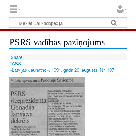
PSRS vadības paziņojums
Share
TASS
«Latvijas Jaunatne», 1991. gada 20. augusts, Nr. 107