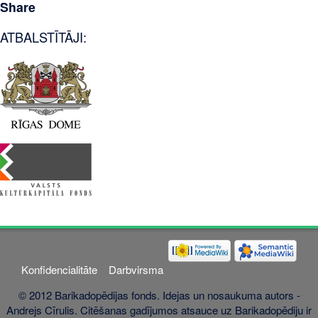
Share
ATBALSTĪTĀJI:
Konfidencialitāte
Darbvirsma
© 2012 Barikadopēdijas fonds. Idejas un nosaukuma autors -
Andrejs Cīrulis. Citēšanas gadījumos atsauce uz Barikadopēdiju ir