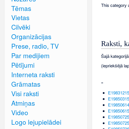
This category u
Tēmas
Vietas
Cilvēki
Organizācijas
Raksti, k
Prese, radio, TV
Par medijiem
Šajā kategorijā
Pētījumi
(iepriekšējā lap
Interneta raksti
-
Grāmatas
Visi raksti
E1983121
E1985031
Atmiņas
E1985061
Video
E1985061
E1985072
Logo lejupielādei
E1985072
E1985072