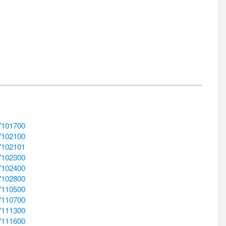
7101700
7102100
7102101
7102300
7102400
7102800
7110500
7110700
7111300
7111600