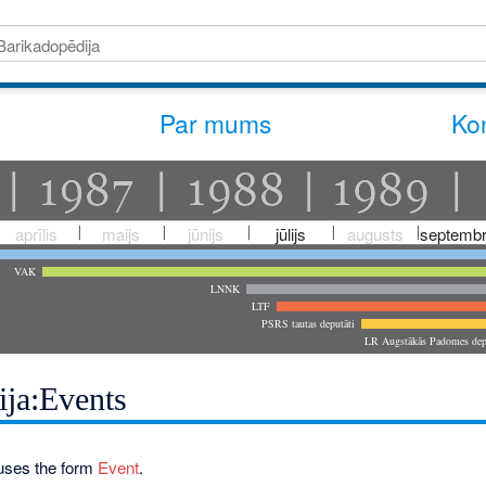
Par mums
Kon
aprīlis
maijs
jūnijs
jūlijs
augusts
septembr
VAK
LNNK
LTF
PSRS tautas deputāti
LR Augstākās Padomes dep
ija:Events
uses the form
Event
.