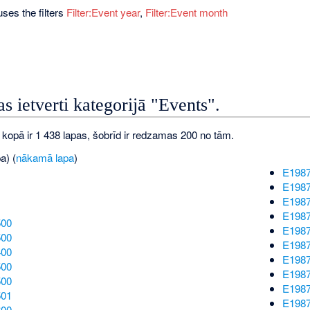
ses the filters
Filter:Event year
,
Filter:Event month
as ietverti kategorijā "Events".
 kopā ir 1 438 lapas, šobrīd ir redzamas 200 no tām.
a) (
nākamā lapa
)
E198
E198
E198
E198
500
E198
500
E198
400
E198
500
E198
500
E198
501
E198
600