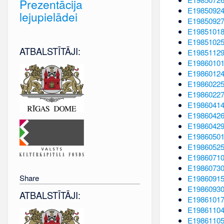
Prezentācija
E1985092
lejupielādei
E1985092
E1985101
E1985102
ATBALSTĪTĀJI:
E1985112
E1986010
E1986012
E1986022
E1986022
E1986041
E1986042
E1986042
E1986050
E1986052
E1986071
E1986073
Share
E1986091
E1986093
ATBALSTĪTĀJI:
E1986101
E1986110
E1986110