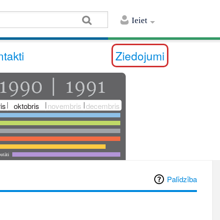
Ieiet
takti
Ziedojumi
is
oktobris
novembris
decembris
utāti
Palīdzība