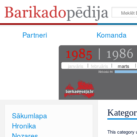
Partneri
Komanda
janvāris
februāris
marts
Helsinki-86
Kategor
Sākumlapa
Hronika
This category 
Nozares