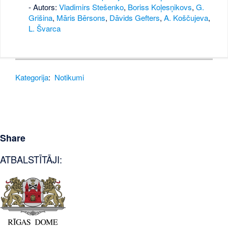
- Autors:
Vladimirs Stešenko
,
Boriss Koļesņikovs
,
G.
Grišina
,
Māris Bērsons
,
Dāvids Gefters
,
A. Koščujeva
,
L. Švarca
Kategorija
:
Notikumi
Share
ATBALSTĪTĀJI: