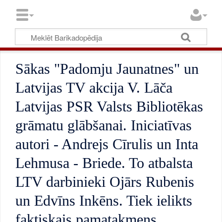
Sākas "Padomju Jaunatnes" un
Latvijas TV akcija V. Lāča
Latvijas PSR Valsts Bibliotēkas
grāmatu glābšanai. Iniciatīvas
autori - Andrejs Cīrulis un Inta
Lehmusa - Briede. To atbalsta
LTV darbinieki Ojārs Rubenis
un Edvīns Inkēns. Tiek ielikts
faktiskais pamatakmens