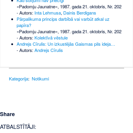
Kad solījumi nav priecīgi
«Padomju Jaunatne», 1987. gada 21. oktobris, Nr. 202
- Autors:
Inta Lehmusa
,
Dainis Berdigans
Pārpalikuma princips darbībā vai varbūt atkal uz
papīra?
«Padomju Jaunatne», 1987. gada 21. oktobris, Nr. 202
- Autors:
Kolektīvā vēstule
Andrejs Cīrulis: Un izkustējās Gaismas pils ideja…
- Autors:
Andrejs Cīrulis
Kategorija
:
Notikumi
Share
ATBALSTĪTĀJI: