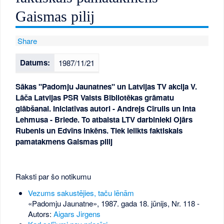
Gaismas pilij
Share
Datums:
1987/11/21
Sākas "Padomju Jaunatnes" un Latvijas TV akcija V.
Lāča Latvijas PSR Valsts Bibliotēkas grāmatu
glābšanai. Iniciatīvas autori - Andrejs Cīrulis un Inta
Lehmusa - Briede. To atbalsta LTV darbinieki Ojārs
Rubenis un Edvīns Inkēns. Tiek ielikts faktiskais
pamatakmens Gaismas pilij
Raksti par šo notikumu
Vezums sakustējies, taču lēnām
«Padomju Jaunatne», 1987. gada 18. jūnijs, Nr. 118
-
Autors:
Aigars Jirgens