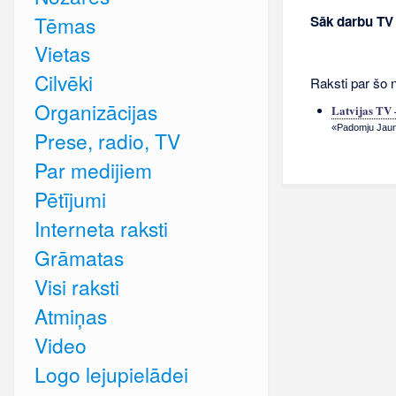
Tēmas
Sāk darbu TV
Vietas
Cilvēki
Raksti par šo 
Organizācijas
Latvijas TV 
«Padomju Jauna
Prese, radio, TV
Par medijiem
Pētījumi
Interneta raksti
Grāmatas
Visi raksti
Atmiņas
Video
Logo lejupielādei