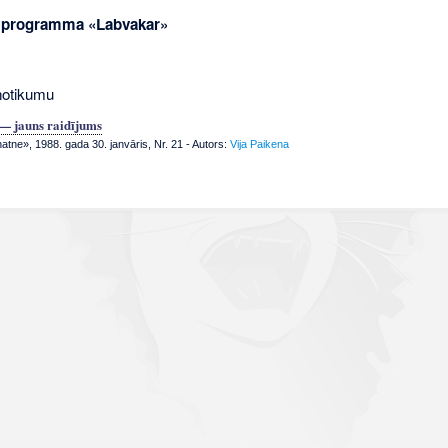
 programma «Labvakar»
notikumu
— jauns raidījums
tne», 1988. gada 30. janvāris, Nr. 21
- Autors:
Vija Paikena