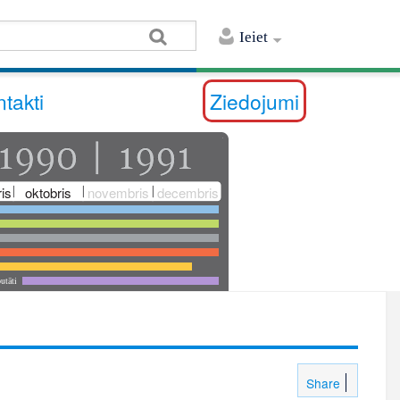
Ieiet
takti
Ziedojumi
is
oktobris
novembris
decembris
utāti
Share