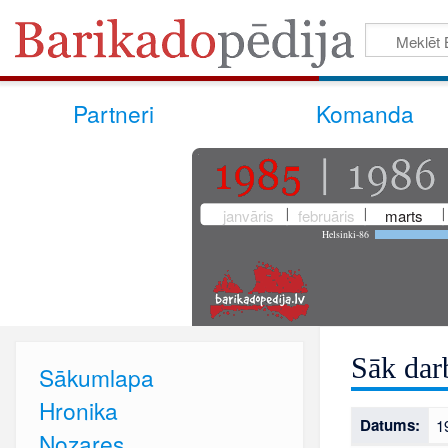
Partneri
Komanda
janvāris
februāris
marts
Helsinki-86
Sāk da
Sākumlapa
Hronika
Datums:
1
Nozares