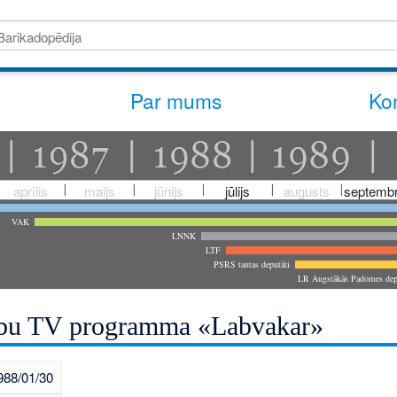
Par mums
Kon
aprīlis
maijs
jūnijs
jūlijs
augusts
septembr
VAK
LNNK
LTF
PSRS tautas deputāti
LR Augstākās Padomes dep
rbu TV programma «Labvakar»
988/01/30