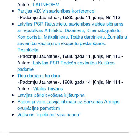
Autors:
LATINFORM
Partijas XIX Vissavienības konferencei
«Padomju Jaunatne», 1988. gada 11. jūnijs, Nr. 113
Latvijas PSR Rakstnieku savienības valdes plēnums
ar republikas Arhitektu, Dizaineru, Kinematogrāfistu,
Komponistu, Mākslinieku, Teātra darbinieku, Žurnālistu
savienību vadītāju un ekspertu piedalīšanos.
Rezolūcija
«Padomju Jaunatne», 1988. gada 11. jūnijs, Nr. 113
-
Autors:
Latvijas PSR Radošo savienību Kultūras
padome
Ticu darbam, ko daru
«Padomju Jaunatne», 1988. gada 14. jūnijs, Nr. 114
-
Autors:
Vitālijs Teivāns
Latvijas pārkrievošana ir jāturpina
Padomju vara Latvijā dibināta uz Sarkanās Armijas
okupācijas pamatiem
Vulfsons "spēlē par visu naudu"