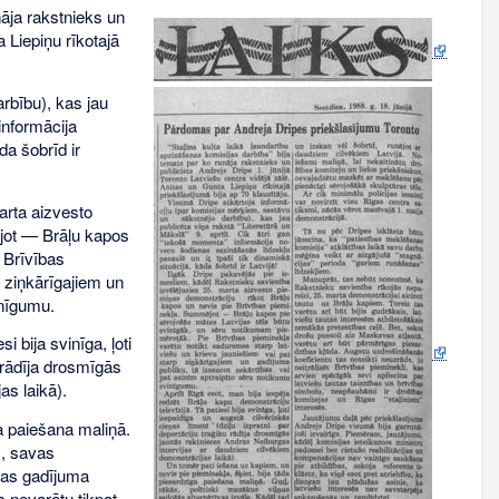
nāja rakstnieks un
a Liepiņu rīkotajā
rbību), kas jau
informācija
da šobrīd ir
arta aizvesto
jot — Brāļu kapos
 Brīvības
p ziņkārīgajiem un
inīgumu.
i bija svinīga, ļoti
u rādīja drosmīgās
s laikā).
a paiešana maliņā.
m, savas
itas gadījuma
s nevarētu tikpat