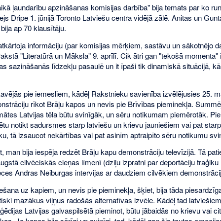
laikā ļaundarību apzināšanas komisijas darbība" bija temats par ko ru
ejs Dripe 1. jūnijā Toronto Latviešu centra vidējā zālē. Anitas un Gunt
bija ap 70 klausītāju.
tkārtoja informāciju (par komisijas mērķiem, sastāvu un sākotnējo da
rakstā "Literatūrā un Māksla" 9. aprīlī. Cik ātri gan "tekošā momenta" 
 sazināšanās līdzekļu pasaulē un it īpaši tik dinamiskā situācijā, kā
kavējās pie iemesliem, kādēļ Rakstnieku savienība izvēlējusies 25. m
strāciju rīkot Brāļu kapos un nevis pie Brīvības pieminekļa. Summē
mātes Latvijas tēla būtu svinīgāk, un sēru notikumam piemērotāk. Pie
ētu notikt sadursmes starp latviešu un krievu jauniešiem vai pat star
ku, tā izsaucot nekārtības vai pat asinīm aptraipīto sēru notikumu sv
t, man bija iespēja redzēt Brāļu kapu demonstrāciju televīzijā. Tā paties
ugstā cilvēciskās cieņas līmenī (dziļu izpratni par deportāciju traģik
eces Andras Neiburgas intervijas ar daudziem cilvēkiem demonstrācija
ešana uz kapiem, un nevis pie pieminekļa, šķiet, bija tāda piesardzīg
tiski mazākus viļņus radošās alternatīvas izvēle. Kādēļ tad latviešie
ģēdijas Latvijas galvaspilsētā pieminot, būtu jābaidās no krievu vai c
kas. Ja kapos bija sērīgi un svinīgi, tad, kādēļ gan šis tautas emocija