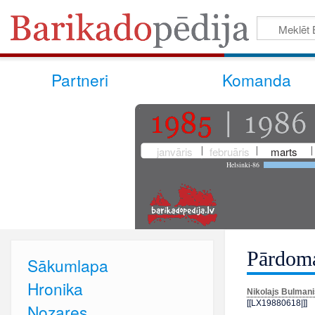
Partneri
Komanda
janvāris
februāris
marts
Helsinki-86
Pārdoma
Sākumlapa
Hronika
Nikolajs Bulmani
[[LX19880618|]]
Nozares