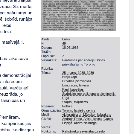
 izsauc 25. marta
sāpe, sašutums un
l šobrīd, runājot
lielos
 tēla.
Avots:
Laiks
t masīvajā 1.
Nr.:
49
Datums:
18.06.1988
Tirāža:
Lappuse:
2
ības laikā savu
Virsraksts:
Pārdomas par Andreja Dripes
m.
priekšlasījumu Toronto
Rubrika:
Tēmas:
25. marts, 1988, 1989
a demonstrācijai
Brāļu kapi
as interesēm
Brīvības piemineklis
Emigrācija, latvieši
utā, varētu arī
Kapi, kapsētas
neuzrāda, jo
Staļinisko represiju upuru piemineklis
Rīgā
s taisnības un
Staļins, staļinisms
.
Nozares:
Politika
Organizācijas:
Toronto latviešu centrs
Mediji:
«Literatūra un Māksla», laikraksts
. Piemēram,
Cilvēki:
Andrejs Dripe
,
Anita Liepiņa
,
Guntis
un kompensācijas
Liepiņš
,
Andra Neiburga
Vietas:
iebību, ka diezgan
Notikums:
Rakstnieku savienība izveido