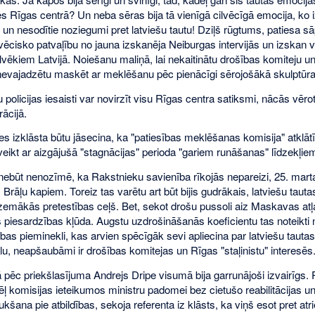
ies Rīgas centrā? Un neba sēras bija tā vienīgā cilvēcīgā emocija, ko
e un nesodītie noziegumi pret latviešu tautu! Dziļš rūgtums, patiesa 
vēcisko patvaļību no jauna izskanēja Neiburgas intervijās un izskan vē
vēkiem Latvijā. Noiešanu maliņā, lai nekaitinātu drošības komiteju un 
nevajadzētu maskēt ar meklēšanu pēc pienācīgi sērojošākā skulptūras
 policijas iesaisti var novirzīt visu Rīgas centra satiksmi, nācās vēro
ācijā.
es izklāsta būtu jāsecina, ka "patiesības meklēšanas komisija" atklāt
eikt ar aizgājušā "stagnācijas" perioda "gariem runāšanas" līdzekļie
nebūt nenozīmē, ka Rakstnieku savienība rīkojās nepareizi, 25. mart
z Brāļu kapiem. Toreiz tas varētu art būt bijis gudrākais, latviešu taut
 zemākās pretestības ceļš. Bet, sekot drošu pussoli aiz Maskavas atļa
 piesardzības kļūda. Augstu uzdrošināšanās koeficientu tas noteikti 
vības pieminekli, kas arvien spēcīgāk sevi apliecina par latviešu tauta
lu, neapšaubāmi ir drošības komitejas un Rīgas "staļinistu" interesēs
 pēc priekšlasījuma Andrejs Dripe visumā bija garrunājoši izvairīgs
ēļ komisijas ieteikumos ministru padomei bez cietušo reabilitācijas 
kšana pie atbildības, sekoja referenta iz klāsts, ka viņš esot pret atr