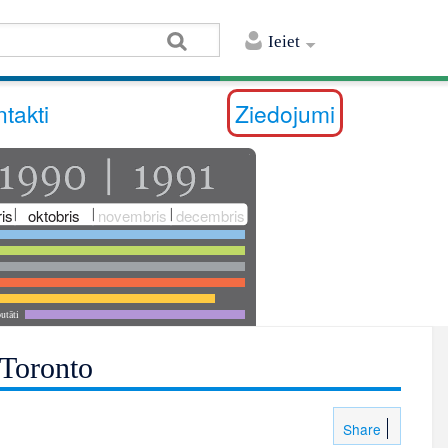
Ieiet
takti
Ziedojumi
is
oktobris
novembris
decembris
utāti
 Toronto
Share