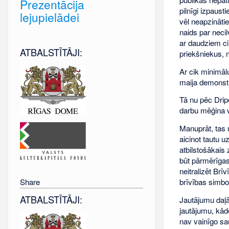
Prezentācija
pilnīgi izpaust
lejupielādei
vēl neapzināti
naids par necil
ar daudziem cil
ATBALSTĪTĀJI:
priekšniekus, 
Ar cik minimālu
maija demonstr
Tā nu pēc Drip
darbu mēģina v
Manuprāt, tas 
aicinot tautu u
atbilstošākais
būt pārmērīgas
neitralizēt Brī
brīvības simbo
Share
ATBALSTĪTĀJI:
Jautājumu daļā
jautājumu, kād
nav vainīgo sau