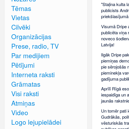
"Staļina kulta 
Tēmas
publicists Andr
Vietas
priekšlasījumā 
Cilvēki
Visumā Dripe a
publicēta viņa 
Organizācijas
noveco šodienas
Prese, radio, TV
Latvija!
Par medijiem
Ilgāk Dripe pa
piemiņas demon
Pētījumi
pie sērojošās 
pieminekļa var
Interneta raksti
gadījuma publi
Grāmatas
Aprīlī Rīgā eso
Visi raksti
iespaidīga un a
jaunās rakstni
Atmiņas
Un tomēr pati i
Video
Gudrākās, poli
Logo lejupielādei
vēsturiskās tra
publikas nepati