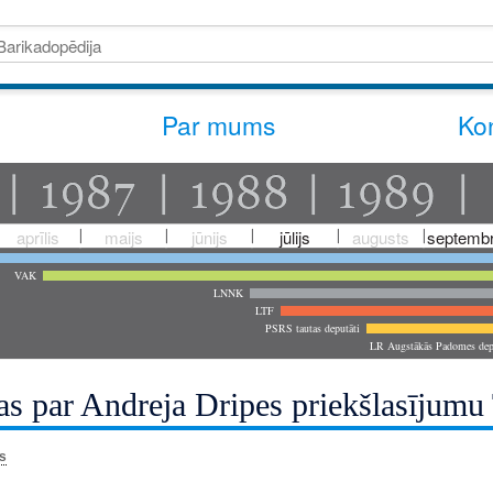
Par mums
Kon
aprīlis
maijs
jūnijs
jūlijs
augusts
septembr
VAK
LNNK
LTF
PSRS tautas deputāti
LR Augstākās Padomes dep
s par Andreja Dripes priekšlasījumu
s