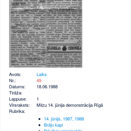
Avots:
Laiks
Nr.:
49
Datums:
18.06.1988
Tirāža:
Lappuse:
1
Virsraksts:
Milzu 14. jūnija demonstrācija Rīgā
Rubrika:
14. jūnijs, 1987, 1988
Brāļu kapi
Brīvības piemineklis