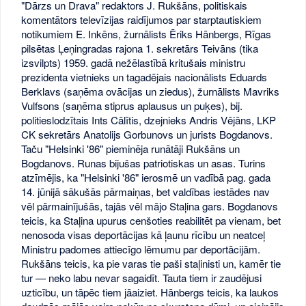
"Dārzs un Drava" redaktors J. Rukšāns, politiskais
komentātors televīzijas raidījumos par starptautiskiem
notikumiem E. Inkēns, žurnālists Ēriks Hānbergs, Rīgas
pilsētas Ļeņingradas rajona 1. sekretārs Teivāns (tika
izsvilpts) 1959. gadā nežēlastībā kritušais ministru
prezidenta vietnieks un tagadējais nacionālists Eduards
Berklavs (saņēma ovācijas un ziedus), žurnālists Mavriks
Vulfsons (saņēma stiprus aplausus un puķes), bij.
politieslodzītais Ints Cālītis, dzejnieks Andris Vējāns, LKP
CK sekretārs Anatolijs Gorbunovs un jurists Bogdanovs.
Taču "Helsinki '86" pieminēja runātāji Rukšāns un
Bogdanovs. Runas bijušas patriotiskas un asas. Turins
atzīmējis, ka "Helsinki '86" ierosmē un vadībā pag. gada
14. jūnijā sākušās pārmaiņas, bet valdības iestādes nav
vēl pārmainījušās, tajās vēl mājo Staļina gars. Bogdanovs
teicis, ka Staļina upurus cenšoties reabilitēt pa vienam, bet
nenosoda visas deportācijas kā ļaunu rīcību un neatceļ
Ministru padomes attiecīgo lēmumu par deportācijām.
Rukšāns teicis, ka pie varas tie paši staļinisti un, kamēr tie
tur — neko labu nevar sagaidīt. Tauta tiem ir zaudējusi
uzticību, un tāpēc tiem jāaiziet. Hānbergs teicis, ka laukos