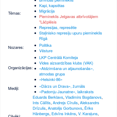
Kapi, kapsētas
Migrācija
Tēmas:
Piemineklis Jelgavas atbrīvotājiem
"Lāčplēsis
Represijas, represētie
Staļinisko represiju upuru piemineklis
Rīgā
Politika
Nozares:
Vēsture
LKP Centrālā Komiteja
Vides aizsardzības klubs (VAK)
Organizācijas:
«Atdzimšana un atjaunošanās»,
atmodas grupa
«Helsinki-86»
«Dārzs un Drava», žurnāls
Mediji:
«Padomju Jaunatne», laikraksts
Eduards Berklavs
,
Vladimirs Bogdanovs
,
Ints Cālītis
,
Andrejs Cīrulis
,
Aleksandrs
Drīzulis
,
Anatolijs Gorbunovs
,
Ēriks
Hānbergs
,
Edvīns Inkēns
,
V. Karaļuns
,
Cilvēki: