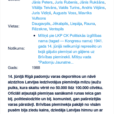
Jānis Peters
,
Juris Rubenis
,
Jānis Rukšāns
,
Vitālijs Teivāns
,
Valdis Turins
,
Andris Vējāns
,
Juris Vidiņš
,
Augusts Voss
,
Mavriks
Vulfsons
Daugavpils
,
Jēkabpils
,
Liepāja
,
Rauna
,
Vietas:
Rēzekne
,
Ventspils
Mītiņš pie LKP CK Politiskās izglītības
nama (tagad — Kongresu nama) 1941.
gada 14. jūnijā nelikumīgi represēto un
Notikums:
bojā gājušo piemiņai un gājiens uz
Brīvības pieminekli. Mītiņu vada
"Padomju Jaunatne...
Gads:
1988
14. jūnijā Rīgā padomju varas deportētos un nāvē
aizdzītos Latvijas iedzīvotājus pieminēja milzu ļaužu
pulks, kura skaitu vērtē no 50.000 līdz 100.000 cilvēku.
Oficiāli atļautajā piemiņas sanāksmē runas teica gan
bij. politieslodzītie un bij. komunisti, gan pašreizējās
varas pārstāvji. Brīvības pieminekļa pakājē no visām
pusēm bija ziedu kalns, dziedāja Latvijas himnu un ar