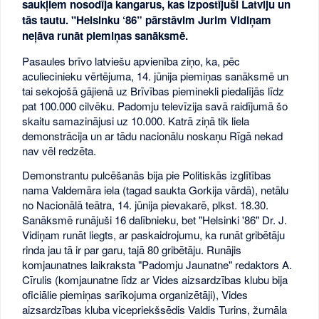
saukļiem nosodīja kangarus, kas izpostījuši Latviju un
tās tautu. "Helsinku ‘86” pārstāvim Jurim Vidiņam
neļāva runāt piemiņas sanāksmē.
Pasaules brīvo latviešu apvienība ziņo, ka, pēc
aculiecinieku vērtējuma, 14. jūnija piemiņas sanāksmē un
tai sekojošā gājienā uz Brīvības pieminekli piedalījās līdz
pat 100.000 cilvēku. Padomju televīzija savā raidījumā šo
skaitu samazinājusi uz 10.000. Katrā ziņā tik liela
demonstrācija un ar tādu nacionālu noskaņu Rīgā nekad
nav vēl redzēta.
Demonstrantu pulcēšanās bija pie Politiskās izglītības
nama Valdemāra iela (tagad saukta Gorkija vārdā), netālu
no Nacionālā teātra, 14. jūnija pievakarē, plkst. 18.30.
Sanāksmē runājuši 16 dalībnieku, bet "Helsinki '86" Dr. J.
Vidiņam runāt liegts, ar paskaidrojumu, ka runāt gribētāju
rinda jau tā ir par garu, tajā 80 gribētāju. Runājis
komjaunatnes laikraksta "Padomju Jaunatne" redaktors A.
Cīrulis (komjaunatne līdz ar Vides aizsardzības klubu bija
oficiālie piemiņas sarīkojuma organizētāji), Vides
aizsardzības kluba vicepriekšsēdis Valdis Turins, žurnāla