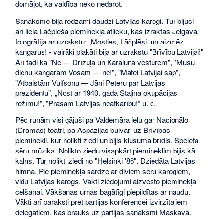
domājot, ka valdība neko nedarot.
Sanāksmē bija redzami daudzi Latvijas karogi. Tur bijusi
arī liela Lāčplēša pieminekļa atlieku, kas izraktas Jelgavā,
fotogrāfija ar uzrakstu: „Mosties, Lāčplēsi, un aizmēz
kangarus! - vairāki plakāti bija ar uzrakstu "Brīvību Latvijai!"
Arī tādi kā "Nē — Drīzuļa un Karaļuna vēsturēm", "Mūsu
dienu kangaram Vosam — nē!", "Mātei Latvijai sāp",
"Atbalstām Vulfsonu — Jāni Peteru par Latvijas
prezidentu”, „Nost ar 1940. gada Staļina okupācijas
režīmu!", "Prasām Latvijas neatkarību!” u. c.
Pēc runām visi gājuši pa Valdemāra ielu gar Nacionālo
(Drāmas) teātri, pa Aspazijas bulvāri uz Brīvības
pieminekli, kur nolikti ziedi un bijis klusuma brīdis. Spēlēta
sēru mūzika. Nolikto ziedu visapkārt piemineklim bijis kā
kalns. Tur nolikti ziedi no "Helsinki '86". Dziedāta Latvijas
himna. Pie pieminekļa sardze ar diviem sēru karogiem,
vidu Latvijas karogs. Vākti ziedojumi aizvesto pieminekļa
celšanai. Vākšanas urnas bagātīgi piepildītas ar naudu.
Vākti arī paraksti pret partijas konferencei izvirzītajiem
delegātiem, kas brauks uz partijas sanāksmi Maskavā.