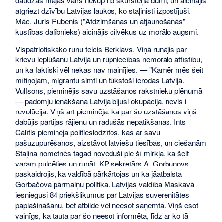
daudzās mājās vairs nekūp no skursteņa dūmi, un aicinājis
atgriezt dzīvību Latvijas laukos, ko staļinisti izpostījuši.
Māc. Juris Rubenis ("Atdzimšanas un atjaunošanās"
kustības dalībnieks) aicinājis cilvēkus uz morālo augsmi.
Vispatriotiskāko runu teicis Berklavs. Viņā runājis par
krievu ieplūšanu Latvijā un rūpniecības nemorālo attīstību,
un ka faktiski vēl nekas nav mainījies. — "Kamēr mēs šeit
mītiņojam, migrantu simti un tūkstoši ierodas Latvijā.
Vulfsons, pieminējis savu uzstāšanos rakstnieku plēnumā
— padomju ienākšana Latvija bijusi okupācija, nevis i
revolūcija. Viņš art pieminēja, ka par šo uzstāšanos viņš
dabūjis partijas rājienu un radušās nepatikšanas. Ints
Cālītis pieminēja politieslodzītos, kas ar savu
pašuzupurēšanos, aizstāvot latviešu tiesības, un ciešanām
Staļina nometnēs tagad noveduši pie šī mirkļa, ka šeit
varam pulcēties un runāt. KP sekretārs A. Gorbunovs
paskaidrojis, ka valdībā pārkārtojas un ka jāatbalsta
Gorbačova pārmaiņu politika. Latvijas valdība Maskavā
iesniegusi 84 priekšlikumus par Latvijas suverenitātes
paplašināšanu, bet atbilde vēl neesot saņemta. Viņš esot
vainīgs, ka tauta par šo neesot informēta, līdz ar ko tā