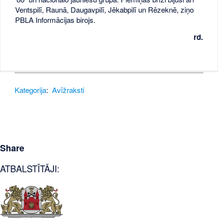
Ventspilī, Raunā, Daugavpilī, Jēkabpilī un Rēzeknē, ziņo
PBLA Informācijas birojs.
rd.
Kategorija
:
Avīžraksti
Share
ATBALSTĪTĀJI: