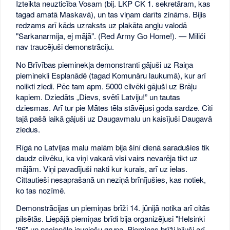
Izteikta neuzticība Vosam (bij. LKP CK 1. sekretāram, kas
tagad amatā Maskavā), un tas viņam darīts zināms. Bijis
redzams arī kāds uzraksts uz plakāta angļu valodā
"Sarkanarmija, ej mājā". (Red Army Go Home!). — Miliči
nav traucējuši demonstrāciju.
No Brīvības pieminekļa demonstranti gājuši uz Raiņa
pieminekli Esplanādē (tagad Komunāru laukumā), kur arī
nolikti ziedi. Pēc tam apm. 5000 cilvēki gājuši uz Brāļu
kapiem. Dziedāts „Dievs, svētī Latviju!” un tautas
dziesmas. Arī tur pie Mātes tēla stāvējusi goda sardze. Citi
tajā pašā laikā gājuši uz Daugavmalu un kaisījuši Daugavā
ziedus.
Rīgā no Latvijas malu malām bija šinī dienā saradušies tik
daudz cilvēku, ka viņi vakarā visi vairs nevarēja tikt uz
mājām. Viņi pavadījuši nakti kur kurais, arī uz ielas.
Cittautieši nesaprašanā un neziņā brīnījušies, kas notiek,
ko tas nozīmē.
Demonstrācijas un piemiņas brīži 14. jūnijā notika arī citās
pilsētās. Liepājā piemiņas brīdi bija organizējusi "Helsinki
'86" un nacionālo jauniešu grupa. Piemiņas brīži bijuši arī