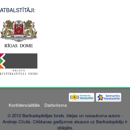
ATBALSTĪTĀJI:
Konfidencialitāte
Darbvirsma
© 2012 Barikadopēdijas fonds. Idejas un nosaukuma autors -
Andrejs Cīrulis. Citēšanas gadījumos atsauce uz Barikadopēdiju ir
obligāta.