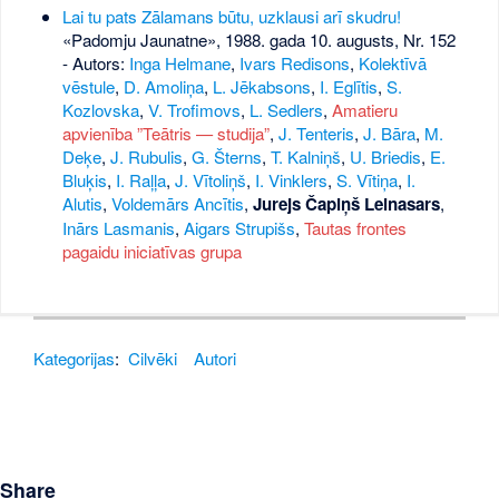
Lai tu pats Zālamans būtu, uzklausi arī skudru!
«Padomju Jaunatne», 1988. gada 10. augusts, Nr. 152
- Autors:
Inga Helmane
,
Ivars Redisons
,
Kolektīvā
vēstule
,
D. Amoliņa
,
L. Jēkabsons
,
I. Eglītis
,
S.
Kozlovska
,
V. Trofimovs
,
L. Sedlers
,
Amatieru
apvienība ”Teātris — studija”
,
J. Tenteris
,
J. Bāra
,
M.
Deķe
,
J. Rubulis
,
G. Šterns
,
T. Kalniņš
,
U. Briedis
,
E.
Bluķis
,
I. Raļļa
,
J. Vītoliņš
,
I. Vinklers
,
S. Vītiņa
,
I.
Alutis
,
Voldemārs Ancītis
,
Jurejs Čapiņš Leinasars
,
Inārs Lasmanis
,
Aigars Strupišs
,
Tautas frontes
pagaidu iniciatīvas grupa
Kategorijas
:
Cilvēki
Autori
Share