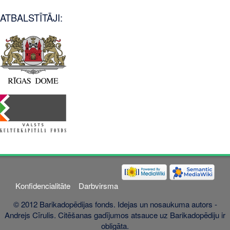
ATBALSTĪTĀJI:
Konfidencialitāte
Darbvirsma
© 2012 Barikadopēdijas fonds. Idejas un nosaukuma autors -
Andrejs Cīrulis. Citēšanas gadījumos atsauce uz Barikadopēdiju ir
obligāta.