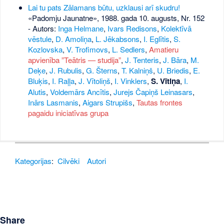
Lai tu pats Zālamans būtu, uzklausi arī skudru!
«Padomju Jaunatne», 1988. gada 10. augusts, Nr. 152
- Autors:
Inga Helmane
,
Ivars Redisons
,
Kolektīvā
vēstule
,
D. Amoliņa
,
L. Jēkabsons
,
I. Eglītis
,
S.
Kozlovska
,
V. Trofimovs
,
L. Sedlers
,
Amatieru
apvienība ”Teātris — studija”
,
J. Tenteris
,
J. Bāra
,
M.
Deķe
,
J. Rubulis
,
G. Šterns
,
T. Kalniņš
,
U. Briedis
,
E.
Bluķis
,
I. Raļļa
,
J. Vītoliņš
,
I. Vinklers
,
S. Vītiņa
,
I.
Alutis
,
Voldemārs Ancītis
,
Jurejs Čapiņš Leinasars
,
Inārs Lasmanis
,
Aigars Strupišs
,
Tautas frontes
pagaidu iniciatīvas grupa
Kategorijas
:
Cilvēki
Autori
Share